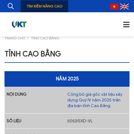
TÌM KIẾM NÂNG CAO
TRANG CHỦ
TỈNH CAO BẰNG
TRANG CHỦ
TỈNH CAO BẰNG
GIỚI THIỆU
TIN TỨC
NĂM 2025
NGHIÊN CỨU
Công bố giá gốc vật liệu xây
ẤN PHẨM
dựng Quý IV năm 2025 trên
địa bàn tỉnh Cao Bằng
ĐÀO TẠO, BỒI DƯỠNG
TƯ VẤN
5053/SXD-VL
THÔNG TIN CÔNG BỐ