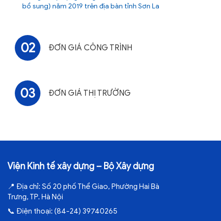
bổ sung) năm 2019 trên địa bàn tỉnh Sơn La
02
ĐƠN GIÁ CÔNG TRÌNH
03
ĐƠN GIÁ THỊ TRƯỜNG
Viện Kinh tế xây dựng – Bộ Xây dựng
📍
Địa chỉ:
Số 20 phố Thể Giao, Phường Hai Bà
Trưng, TP. Hà Nội
📞
Điện thoại:
(84-24) 39740265