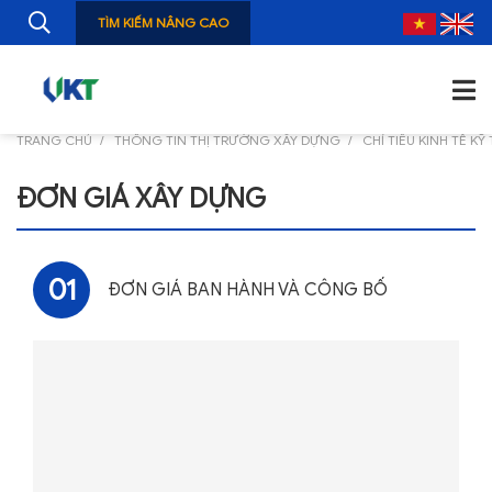
TÌM KIẾM NÂNG CAO
TRANG CHỦ
THÔNG TIN THỊ TRƯỜNG XÂY DỰNG
CHỈ TIÊU KINH TẾ KỸ
TRANG CHỦ
ĐƠN GIÁ XÂY DỰNG
GIỚI THIỆU
TIN TỨC
01
ĐƠN GIÁ BAN HÀNH VÀ CÔNG BỐ
NGHIÊN CỨU
ẤN PHẨM
ĐÀO TẠO, BỒI DƯỠNG
TƯ VẤN
THÔNG TIN CÔNG BỐ