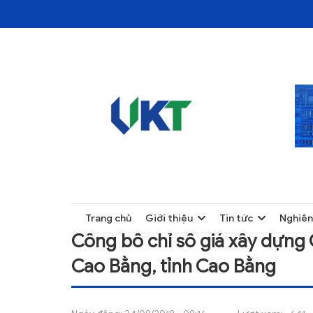
TRANG CHỦ
CÔNG BỐ CHỈ SỐ GIÁ XÂY DỰNG QUÝ III 
TRANG CHỦ
Trang chủ
Giới thiệu
Tin tức
Nghiên
GIỚI THIỆU
Công bố chỉ số giá xây dựng 
TIN TỨC
Cao Bằng, tỉnh Cao Bằng
NGHIÊN CỨU