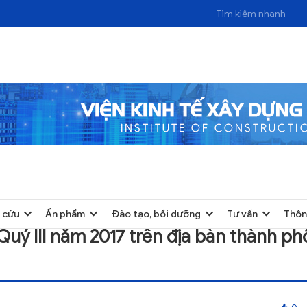
NĂM 2017 TRÊN ĐỊA BÀN THÀNH PHỐ CAO BẰNG, TỈNH CAO BẰNG
 cứu
Ấn phẩm
Đào tạo, bồi dưỡng
Tư vấn
Thôn
Quý III năm 2017 trên địa bàn thành ph