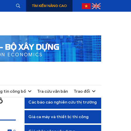
TÌM KIẾM NÂNG CAO
g tin công bố
Tra cứu văn bản
Trao đổi
+
ố
Các báo cáo nghiên cứu thị trường
+
Giá ca máy và thiết bị thi công
+