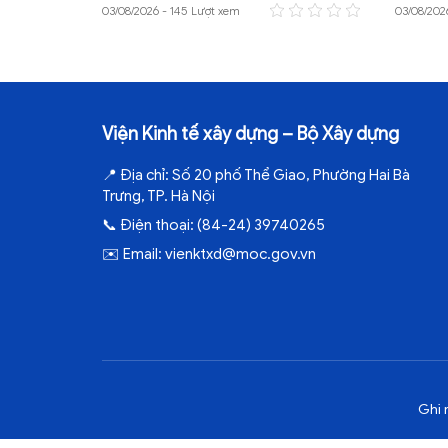
03/08/2026 - 145 Lượt xem
03/08/202
Viện Kinh tế xây dựng – Bộ Xây dựng
📍
Địa chỉ:
Số 20 phố Thể Giao, Phường Hai Bà
Trưng, TP. Hà Nội
📞
Điện thoại:
(84-24) 39740265
✉️
Email:
vienktxd@moc.gov.vn
Ghi 