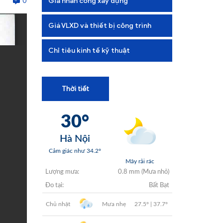
0
Giá nhân công xây dựng
+
+
Giá VLXD và thiết bị công trình
+
Chỉ tiêu kinh tế kỹ thuật
+
Thời tiết
+