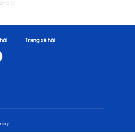
30/07/2026 - 85 Lượt xem
20/07/2026 -
hội
Trang xã hội
 này.