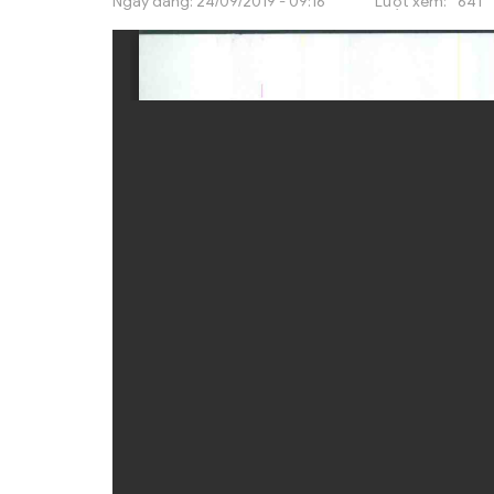
Ngày đăng:
24/09/2019 - 09:16
Lượt xem:
641
ẤN PHẨM
ĐÀO TẠO, BỒI DƯỠNG
TƯ VẤN
THÔNG TIN CÔNG BỐ
TRA CỨU VĂN BẢN
TRAO ĐỔI