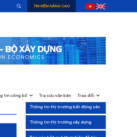
TÌM KIẾM NÂNG CAO
g tin công bố
Tra cứu văn bản
Trao đổi
+
Thông tin thị trường bất động sản
+
Thông tin thị trường xây dựng
+