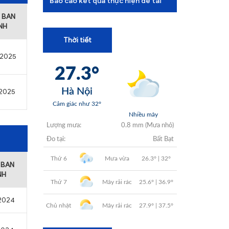
Báo cáo kết quả thực hiện đề tài
+
 BAN
+
NH
Thời tiết
+
/2025
+
/2025
+
 BAN
NH
/2024