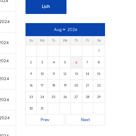
/2024
Lịch
/2024
2026
Su
Mo
Tu
We
Th
Fr
Sa
/2024
1
/2024
2
3
4
5
6
7
8
9
10
11
12
13
14
15
/2024
16
17
18
19
20
21
22
23
24
25
26
27
28
29
/2024
30
31
/2024
Prev
Next
/2024