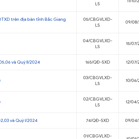
11/10
LS
ĐTXD trên địa bàn tỉnh Bắc Giang
05/CBGVLXD-
09/08
LS
04/CBGVLXD-
15/07
LS
05,06 và Quý II/2024
165/QĐ-SXD
12/07
03/CBGVLXD-
)
10/06
LS
02/CBGVLXD-
)
12/04
LS
2,03 và Quý I/2024
74/QĐ-SXD
09/04
01/CBGVLXD-
10/01