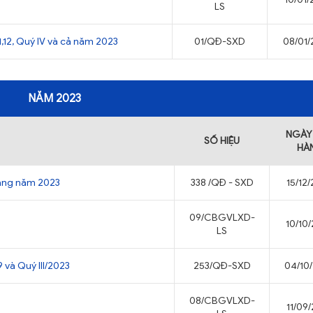
LS
,12, Quý IV và cả năm 2023
01/QĐ-SXD
08/01
NĂM 2023
NGÀY
SỐ HIỆU
HÀ
iang năm 2023
338 /QĐ - SXD
15/12
09/CBGVLXD-
10/10
LS
 và Quý III/2023
253/QĐ-SXD
04/10
08/CBGVLXD-
11/09