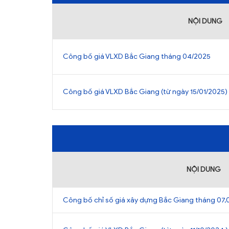
ẤN PHẨM
NỘI DUNG
ĐÀO TẠO, BỒI DƯỠNG
TƯ VẤN
Công bố giá VLXD Bắc Giang tháng 04/2025
THÔNG TIN CÔNG BỐ
TRA CỨU VĂN BẢN
Công bố giá VLXD Bắc Giang (từ ngày 15/01/2025)
TRAO ĐỔI
NỘI DUNG
Công bố chỉ số giá xây dựng Bắc Giang tháng 07,0