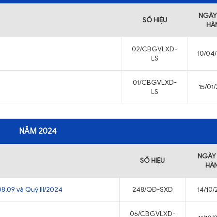
NGÀY
SỐ HIỆU
HÀ
02/CBGVLXD-
10/04
LS
01/CBGVLXD-
15/01
LS
NĂM 2024
NGÀY
SỐ HIỆU
HÀ
8,09 và Quý III/2024
248/QĐ-SXD
14/10
06/CBGVLXD-