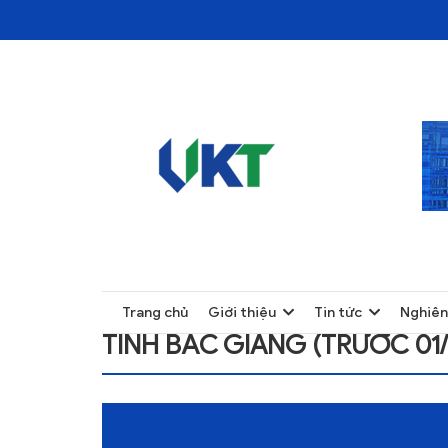
TRANG CHỦ
TỈNH BẮC GIANG (TRƯỚC 01/7/2025)
TRANG CHỦ
Trang chủ
Giới thiệu
Tin tức
Nghiên
GIỚI THIỆU
TỈNH BẮC GIANG (TRƯỚC 01/
TIN TỨC
NGHIÊN CỨU