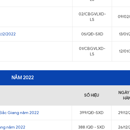
02/CBGVLXD-
09/02
LS
1,12/2022
05/QĐ-SXD
13/01
01/CBGVLXD-
12/01
LS
NĂM 2022
NGÀY
SỐ HIỆU
HÀ
h Bắc Giang năm 2022
399/QĐ-SXD
29/12
iang năm 2022
388 /QĐ - SXD
26/12