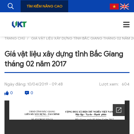
TÌM KIẾM NÂNG CAO
TRANG CHỦ
GIÁ VẬT LIỆU XÂY DỰNG TỈNH BẮC GIANG THÁNG 02 NĂM 2
TRANG CHỦ
Giá vật liệu xây dựng tỉnh Bắc Giang
GIỚI THIỆU
tháng 02 năm 2017
TIN TỨC
NGHIÊN CỨU
Ngày đăng:
10/04/2019 - 09:48
Lượt xem:
604
0
0
ẤN PHẨM
ĐÀO TẠO, BỒI DƯỠNG
TƯ VẤN
THÔNG TIN CÔNG BỐ