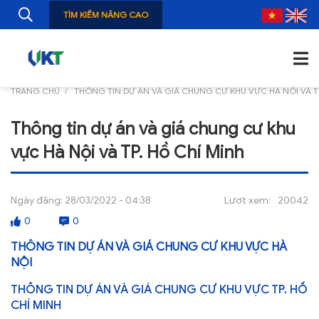
TÌM KIẾM NÂNG CAO
TRANG CHỦ
THÔNG TIN DỰ ÁN VÀ GIÁ CHUNG CƯ KHU VỰC HÀ NỘI VÀ TP
TRANG CHỦ
Thông tin dự án và giá chung cư khu
GIỚI THIỆU
vực Hà Nội và TP. Hồ Chí Minh
TIN TỨC
NGHIÊN CỨU
Ngày đăng:
28/03/2022 - 04:38
Lượt xem:
20042
0
0
ẤN PHẨM
THÔNG TIN DỰ ÁN VÀ GIÁ CHUNG CƯ KHU VỰC HÀ
ĐÀO TẠO, BỒI DƯỠNG
NỘI
TƯ VẤN
THÔNG TIN DỰ ÁN VÀ GIÁ CHUNG CƯ KHU VỰC TP. HỒ
CHÍ MINH
THÔNG TIN CÔNG BỐ