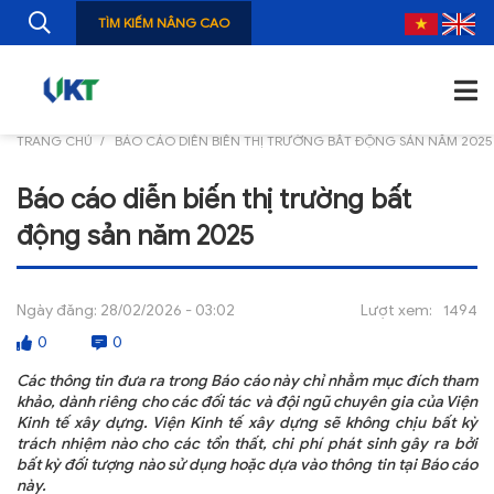
TÌM KIẾM NÂNG CAO
TRANG CHỦ
BÁO CÁO DIỄN BIẾN THỊ TRƯỜNG BẤT ĐỘNG SẢN NĂM 2025
TRANG CHỦ
Báo cáo diễn biến thị trường bất
GIỚI THIỆU
động sản năm 2025
TIN TỨC
NGHIÊN CỨU
Ngày đăng:
28/02/2026 - 03:02
Lượt xem:
1494
0
0
ẤN PHẨM
Các thông tin đưa ra trong Báo cáo này chỉ nhằm mục đích tham
ĐÀO TẠO, BỒI DƯỠNG
khảo, dành riêng cho các đối tác và đội ngũ chuyên gia của Viện
Kinh tế xây dựng. Viện Kinh tế xây dựng sẽ không chịu bất kỳ
trách nhiệm nào cho các tổn thất, chi phí phát sinh gây ra bởi
TƯ VẤN
bất kỳ đối tượng nào sử dụng hoặc dựa vào thông tin tại Báo cáo
này.
THÔNG TIN CÔNG BỐ