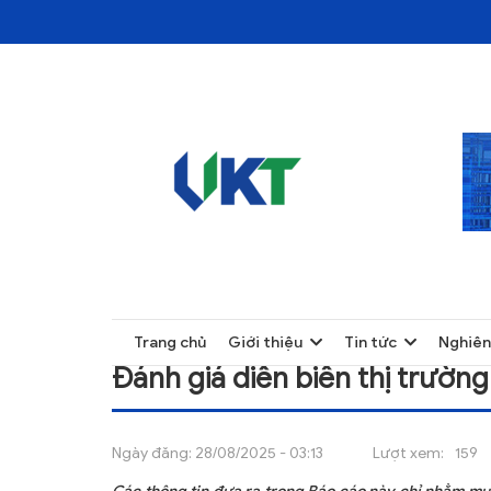
TRANG CHỦ
ĐÁNH GIÁ DIỄN BIẾN THỊ TRƯỜNG VẬT LIỆ
TRANG CHỦ
Trang chủ
Giới thiệu
Tin tức
Nghiên
GIỚI THIỆU
Đánh giá diễn biến thị trường
TIN TỨC
NGHIÊN CỨU
Ngày đăng:
28/08/2025 - 03:13
Lượt xem:
159