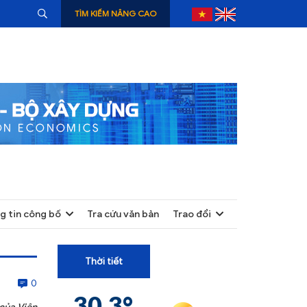
TÌM KIẾM NÂNG CAO
g tin công bố
Tra cứu văn bản
Trao đổi
+
+
Thời tiết
+
0