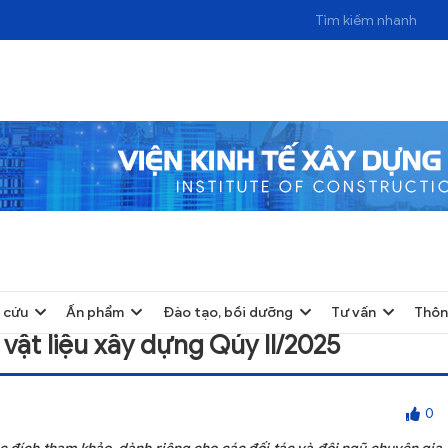
U XÂY DỰNG QÚY II/2025
 cứu
Ấn phẩm
Đào tạo, bồi dưỡng
Tư vấn
Thôn
 vật liệu xây dựng Qúy II/2025
0