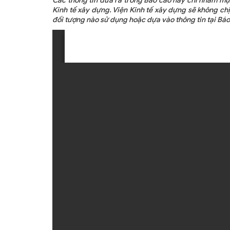
Các thông tin đưa ra trong Báo cáo này chỉ nhằm mục
ẤN PHẨM
Kinh tế xây dựng. Viện Kinh tế xây dựng sẽ không chịu
đối tượng nào sử dụng hoặc dựa vào thông tin tại Báo
ĐÀO TẠO, BỒI DƯỠNG
TƯ VẤN
THÔNG TIN CÔNG BỐ
TRA CỨU VĂN BẢN
TRAO ĐỔI