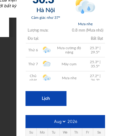
của Viện
+
ởi bất kỳ
+
+
+
+
Lịch
2026
Su
Mo
Tu
We
Th
Fr
Sa