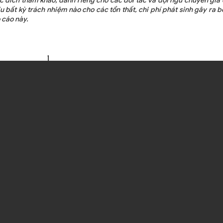
 đích tham khảo, dành riêng cho các đối tác và đội ngũ chuyên gia 
 bất kỳ trách nhiệm nào cho các tổn thất, chi phí phát sinh gây ra b
 cáo này.