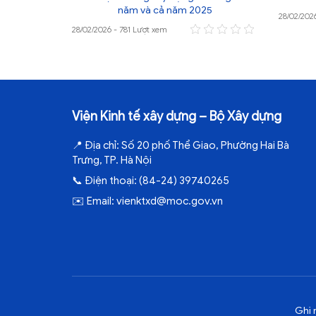
năm và cả năm 2025
28/02/202
28/02/2026 - 781 Lượt xem
Viện Kinh tế xây dựng – Bộ Xây dựng
📍
Địa chỉ:
Số 20 phố Thể Giao, Phường Hai Bà
Trưng, TP. Hà Nội
📞
Điện thoại:
(84-24) 39740265
✉️
Email:
vienktxd@moc.gov.vn
Ghi 