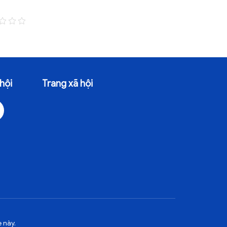
28/10/2025 - 147 Lượt xem
28/07/2025 -
hội
Trang xã hội
 này.