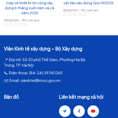
máy và thiết bị thi công xây
vật liệu xây dựng Qúy IV/2025
dựng 6 tháng cuối năm và cả
28/02/2026 - 792 Lượt xem
năm 2025
28/02/2026 - 781 Lượt xem
Viện Kinh tế xây dựng – Bộ Xây dựng
📍
Địa chỉ:
Số 20 phố Thể Giao, Phường Hai Bà
Trưng, TP. Hà Nội
📞
Điện thoại:
(84-24) 39740265
✉️
Email:
vienktxd@moc.gov.vn
Bản đồ
Liên kết mạng xã hội