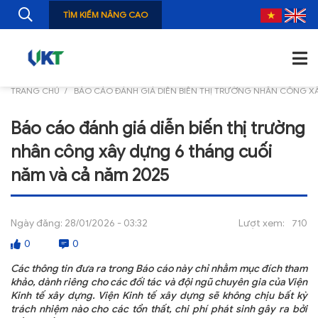
TÌM KIẾM NÂNG CAO
TRANG CHỦ
BÁO CÁO ĐÁNH GIÁ DIỄN BIẾN THỊ TRƯỜNG NHÂN CÔNG X
TRANG CHỦ
Báo cáo đánh giá diễn biến thị trường
GIỚI THIỆU
nhân công xây dựng 6 tháng cuối
TIN TỨC
năm và cả năm 2025
NGHIÊN CỨU
Ngày đăng:
28/01/2026 - 03:32
Lượt xem:
710
ẤN PHẨM
0
0
ĐÀO TẠO, BỒI DƯỠNG
Các thông tin đưa ra trong Báo cáo này chỉ nhằm mục đích tham
khảo, dành riêng cho các đối tác và đội ngũ chuyên gia của Viện
TƯ VẤN
Kinh tế xây dựng. Viện Kinh tế xây dựng sẽ không chịu bất kỳ
trách nhiệm nào cho các tổn thất, chi phí phát sinh gây ra bởi
THÔNG TIN CÔNG BỐ