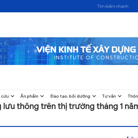
ÔNG TRÊN THỊ TRƯỜNG THÁNG 1 NĂM 2019 ĐỊA BÀN TỈNH LAI CHÂU
 cứu
Ấn phẩm
Đào tạo, bồi dưỡng
Tư vấn
Thôn
g lưu thông trên thị trường tháng 1 nă