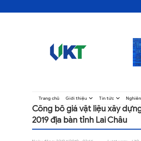
TRANG CHỦ
CÔNG BỐ GIÁ VẬT LIỆU XÂY DỰNG LƯU TH
TRANG CHỦ
Trang chủ
Giới thiệu
Tin tức
Nghiên
GIỚI THIỆU
Công bố giá vật liệu xây dựn
TIN TỨC
2019 địa bàn tỉnh Lai Châu
NGHIÊN CỨU