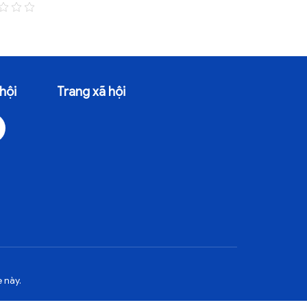
30/07/2026 - 85 Lượt xem
20/07/2026 -
hội
Trang xã hội
 này.