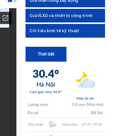
0
Giá nhân công xây dựng
+
+
Giá VLXD và thiết bị công trình
+
Chỉ tiêu kinh tế kỹ thuật
+
Thời tiết
+