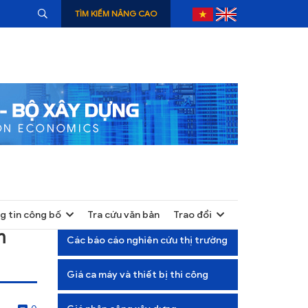
TÌM KIẾM NÂNG CAO
g tin công bố
Tra cứu văn bản
Trao đổi
+
m
Các báo cáo nghiên cứu thị trường
+
Giá ca máy và thiết bị thi công
+