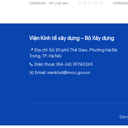
03/08/2026 - 145 Lượt xem
03/08/202
Viện Kinh tế xây dựng – Bộ Xây dựng
📍
Địa chỉ:
Số 20 phố Thể Giao, Phường Hai Bà
Trưng, TP. Hà Nội
📞
Điện thoại:
(84-24) 39740265
✉️
Email:
vienktxd@moc.gov.vn
Ghi 