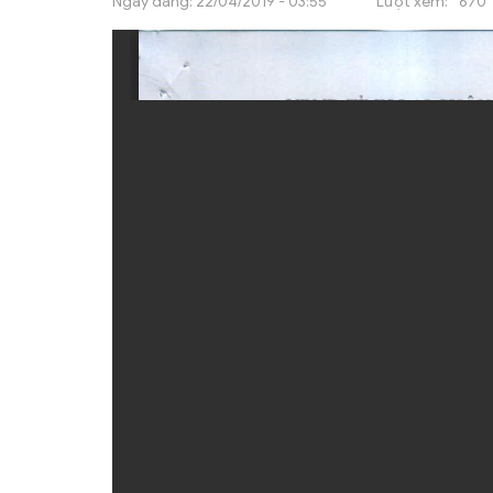
Ngày đăng:
22/04/2019 - 03:55
Lượt xem:
670
ẤN PHẨM
ĐÀO TẠO, BỒI DƯỠNG
TƯ VẤN
THÔNG TIN CÔNG BỐ
TRA CỨU VĂN BẢN
TRAO ĐỔI