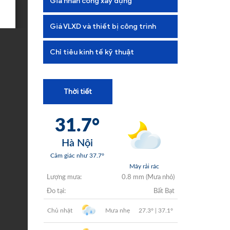
Giá nhân công xây dựng
+
+
Giá VLXD và thiết bị công trình
+
Chỉ tiêu kinh tế kỹ thuật
+
Thời tiết
+