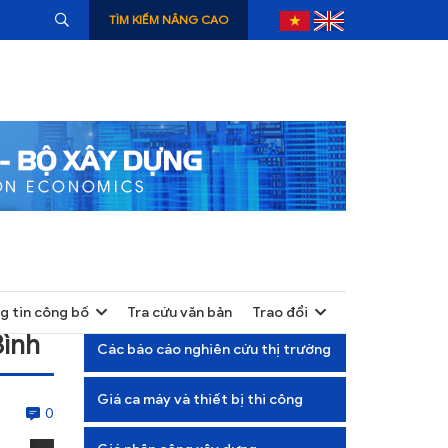
TÌM KIẾM NÂNG CAO
g tin công bố
Tra cứu văn bản
Trao đổi
+
Bình
Các báo cáo nghiên cứu thị trường
+
Giá ca máy và thiết bị thi công
+
0