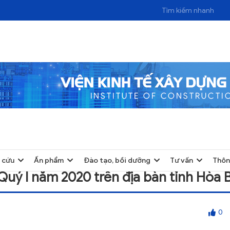
M 2020 TRÊN ĐỊA BÀN TỈNH HÒA BÌNH
 cứu
Ấn phẩm
Đào tạo, bồi dưỡng
Tư vấn
Thôn
Quý I năm 2020 trên địa bàn tỉnh Hòa 
0