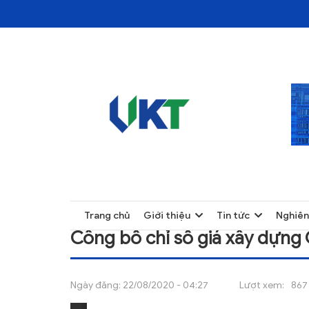
TRANG CHỦ
CÔNG BỐ CHỈ SỐ GIÁ XÂY DỰNG QUÝ I NĂ
TRANG CHỦ
Trang chủ
Giới thiệu
Tin tức
Nghiên
GIỚI THIỆU
Công bố chỉ số giá xây dựng 
TIN TỨC
NGHIÊN CỨU
Ngày đăng:
22/08/2020 - 04:27
Lượt xem:
867