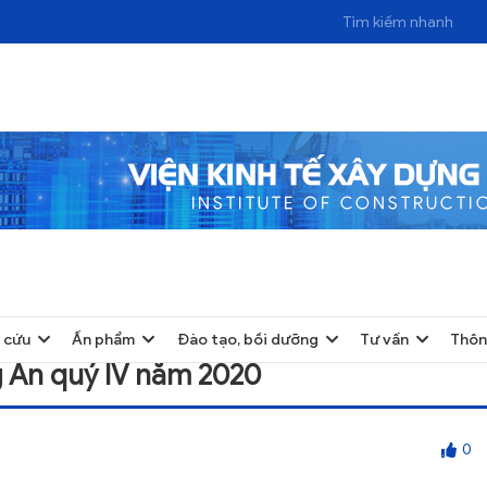
 IV NĂM 2020
 cứu
Ấn phẩm
Đào tạo, bồi dưỡng
Tư vấn
Thôn
g An quý IV năm 2020
0