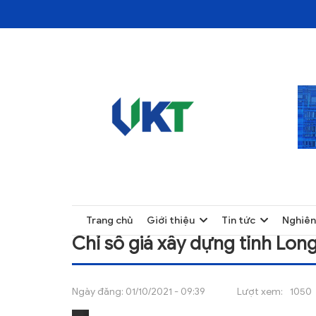
TRANG CHỦ
CHỈ SỐ GIÁ XÂY DỰNG TỈNH LONG AN QUÝ
TRANG CHỦ
Trang chủ
Giới thiệu
Tin tức
Nghiên
GIỚI THIỆU
Chỉ số giá xây dựng tỉnh Lon
TIN TỨC
NGHIÊN CỨU
Ngày đăng:
01/10/2021 - 09:39
Lượt xem:
1050