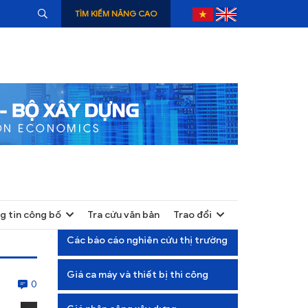
TÌM KIẾM NÂNG CAO
g tin công bố
Tra cứu văn bản
Trao đổi
+
Các báo cáo nghiên cứu thị trường
+
Giá ca máy và thiết bị thi công
+
0