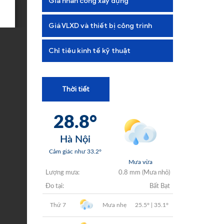
Giá nhân công xây dựng
+
+
Giá VLXD và thiết bị công trình
+
Chỉ tiêu kinh tế kỹ thuật
+
Thời tiết
+