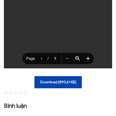
TRA CỨU VĂN BẢN
TRAO ĐỔI
Download [890,51 KB]
Bình luận