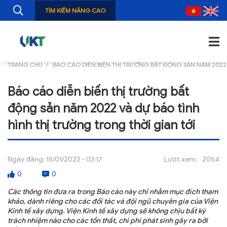
TÌM KIẾM NÂNG CAO
TRANG CHỦ
BÁO CÁO DIỄN BIẾN THỊ TRƯỜNG BẤT ĐỘNG SẢN NĂM 2022 
TRANG CHỦ
Báo cáo diễn biến thị trường bất
GIỚI THIỆU
động sản năm 2022 và dự báo tình
TIN TỨC
hình thị trường trong thời gian tới
NGHIÊN CỨU
Ngày đăng:
15/01/2023 - 03:17
Lượt xem:
2054
ẤN PHẨM
0
0
ĐÀO TẠO, BỒI DƯỠNG
Các thông tin đưa ra trong Báo cáo này chỉ nhằm mục đích tham
khảo, dành riêng cho các đối tác và đội ngũ chuyên gia của Viện
TƯ VẤN
Kinh tế xây dựng. Viện Kinh tế xây dựng sẽ không chịu bất kỳ
trách nhiệm nào cho các tổn thất, chi phí phát sinh gây ra bởi
THÔNG TIN CÔNG BỐ