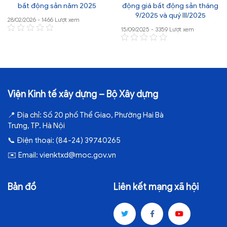
bất động sản năm 2025
động giá bất động sản tháng
9/2025 và quý III/2025
28/02/2026 - 1466 Lượt xem
15/09/2025 - 3359 Lượt xem
Viện Kinh tế xây dựng – Bộ Xây dựng
📍
Địa chỉ:
Số 20 phố Thể Giao, Phường Hai Bà
Trưng, TP. Hà Nội
📞
Điện thoại:
(84-24) 39740265
✉️
Email:
vienktxd@moc.gov.vn
Bản đồ
Liên kết mạng xã hội