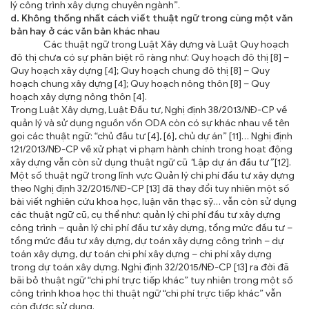
lý công trình xây dựng chuyên ngành”.
d. Không thống nhất cách viết thuật ngữ trong cùng một văn
bản hay ở các văn bản khác nhau
Các thuật ngữ trong Luật Xây dựng và Luật Quy hoạch
đô thị chưa có sự phân biệt rõ ràng như: Quy hoạch đô thị [8] –
Quy hoạch xây dựng [4]; Quy hoạch chung đô thị [8] – Quy
hoạch chung xây dựng [4]; Quy hoạch nông thôn [8] – Quy
hoạch xây dựng nông thôn [4].
Trong Luật Xây dựng, Luật Đầu tư, Nghị định 38/2013/NĐ-CP về
quản lý và sử dụng nguồn vốn ODA còn có sự khác nhau về tên
gọi các thuật ngữ: “chủ đầu tư [4], [6], chủ dự án” [11]… Nghị định
121/2013/NĐ-CP về xử phạt vi phạm hành chính trong hoạt động
xây dựng vẫn còn sử dụng thuật ngữ cũ
“
Lập dự án đầu tư
”
[12].
Một số thuật ngữ trong lĩnh vực Quản lý chi phí đầu tư xây dựng
theo Nghị định 32/2015/NĐ-CP [13] đã thay đổi tuy nhiên một số
bài viết nghiên cứu khoa học, luận văn thạc sỹ… vẫn còn sử dụng
các thuật ngữ cũ, cụ thể như: quản lý chi phí đầu tư xây dựng
công trình – quản lý chi phí đầu tư xây dựng, tổng mức đầu tư –
tổng mức đầu tư xây dựng, dự toán xây dựng công trình – dự
toán xây dựng, dự toán chi phí xây dựng – chi phí xây dựng
trong dự toán xây dựng. Nghị định 32/2015/NĐ-CP [13] ra đời đã
bãi bỏ thuật ngữ “chi phí trực tiếp khác” tuy nhiên trong một số
công trình khoa học thì thuật ngữ “chi phí trực tiếp khác” vẫn
còn được sử dụng.