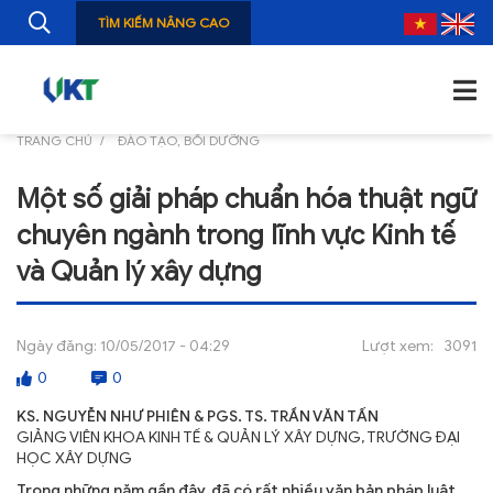
TÌM KIẾM NÂNG CAO
TRANG CHỦ
ĐÀO TẠO, BỔI DƯỠNG
TRANG CHỦ
Một số giải pháp chuẩn hóa thuật ngữ
GIỚI THIỆU
chuyên ngành trong lĩnh vực Kinh tế
TIN TỨC
và Quản lý xây dựng
NGHIÊN CỨU
Ngày đăng:
10/05/2017 - 04:29
Lượt xem:
3091
ẤN PHẨM
0
0
ĐÀO TẠO, BỒI DƯỠNG
KS. NGUYỄN NHƯ PHIÊN & PGS. TS. TRẦN VĂN TẤN
GIẢNG VIÊN KHOA KINH TẾ & QUẢN LÝ XÂY DỰNG, TRƯỜNG ĐẠI
TƯ VẤN
HỌC XÂY DỰNG
THÔNG TIN CÔNG BỐ
Trong những năm gần đây, đã có rất nhiều văn bản pháp luật,