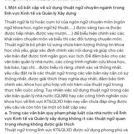
1
. Một số bất cập về sử dụng thuật ngữ chuyên ngành
trong
lĩnh vực
Kinh tế và Quản lý Xây dựng
Thuật ngữ là từ hoặc cụm từ của ngôn ngữ chuyên môn (ngôn
ngữ khoa học, ngôn ngữ kỹ thuật, …) được sáng tạo ra (hoặc
được tiếp nhận, được vay mượn, …) để biểu hiện chính xác các
khái niệm chuyên môn và biểu thị các đối tượng chuyên môn.
Thuật ngữ là bộ phận từ vựng chứa hàm lượng thông tin khoa
học chủ yếu, giúp xác định chính xác nội dung và giúp cho các
văn bản đạt được tính ngắn gọn, xúc tích. Để đảm bảo cho các
văn bản quản lý nhà nước, các công trình nghiên cứu khoa học,
bài báo, tạp chí… được hiểu rõ ràng, chính xác và thống nhất,
yêu cầu đặt ra là các thuật ngữ trong các văn bản này cần có sự
thống nhất, được giải thích theo nghĩa duy nhất, đảm bảo tính
chính xác, khoa học phù hợp với nội hàm của thuật ngữ trong
thực tiễn cuộc sống. Tuy nhiên việc sử dụng thuật ngữ trong các
văn bản quản lý nhà nước (QLNN) hay các công trình nghiên cứu
khoa học về lĩnh vực KT&QLXD hiện nay vẫn chưa đáp ứng được
yêu cầu và còn tồn tại một số bất cập sau:
a. Trong các văn bản quy phạm pháp luật của nhà nước về lĩnh
vực Kinh tế và Quản lý xây dựng không ít các thuật ngữ quan
trọng nhưng không được giải thích
Thuật ngữ trong lĩnh vực KT&QLXD được sử dụng phong phú và