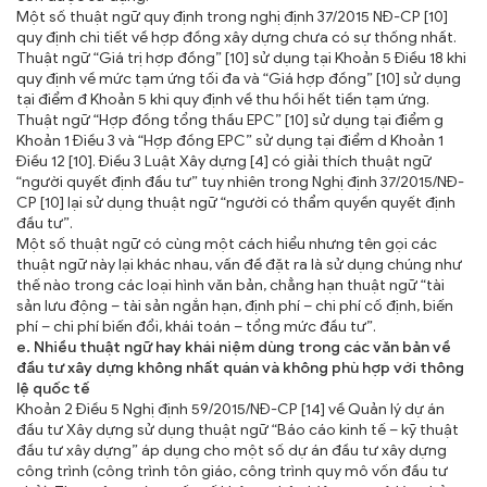
Một số thuật ngữ quy định trong nghị định 37/2015 NĐ-CP [10]
quy định chi tiết về hợp đồng xây dựng chưa có sự thống nhất.
Thuật ngữ “Giá trị hợp đồng” [10] sử dụng tại Khoản 5 Điều 18 khi
quy định về mức tạm ứng tối đa và “Giá hợp đồng” [10] sử dụng
tại điểm đ Khoản 5 khi quy định về thu hồi hết tiền tạm ứng.
Thuật ngữ “Hợp đồng tổng thầu EPC” [10] sử dụng tại điểm g
Khoản 1 Điều 3 và “Hợp đồng EPC” sử dụng tại điểm d Khoản 1
Điều 12 [10]. Điều 3 Luật Xây dựng [4] có giải thích thuật ngữ
“người quyết định đầu tư” tuy nhiên trong Nghị định 37/2015/NĐ-
CP [10] lại sử dụng thuật ngữ “người có thẩm quyền quyết định
đầu tư”.
Một số thuật ngữ có cùng một cách hiểu nhưng tên gọi các
thuật ngữ này lại khác nhau, vấn đề đặt ra là sử dụng chúng như
thế nào trong các loại hình văn bản, chẳng hạn thuật ngữ “tài
sản lưu động – tài sản ngắn hạn, định phí – chi phí cố định, biến
phí – chi phí biến đổi, khái toán – tổng mức đầu tư”.
e.
N
hiều thuật ngữ hay khái niệm dùng trong các văn bản về
đầu tư xây dựng không nhất quán và không phù hợp với thông
lệ quốc tế
Khoản 2 Điều 5 Nghị định 59/2015/NĐ-CP [14] về Quản lý dự án
đầu tư Xây dựng sử dụng thuật ngữ “Báo cáo kinh tế – kỹ thuật
đầu tư xây dựng” áp dụng cho một số dự án đầu tư xây dựng
công trình (công trình tôn giáo, công trình quy mô vốn đầu tư