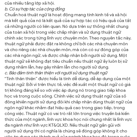
của nhiều tầng lớp xã hội.
b. Có sự hợp tác của cộng đồng
Chuẩn hoá thuật ngữ là hoạt động mang tính kinh tế và xã hội
mà kết quả của nó là kết quả của sự hợp tác có hiệu quả của tất
cả những người có liên quan. Nó dựa trên sự thống nhất chung
của toàn xã hội trong việc chấp nhận và sử dụng thuật ngữ
chính xác trong từng lĩnh vực chuyên môn. Theo nguyên tắc này,
thuật ngữ phải được đặt ra không chỉ bởi các nhà chuyên môn
và cho riêng các nhà chuyên môn, mà còn có sự đóng góp của
các nhà ngôn ngữ, và được chấp nhận bởi người sử dụng. Một
thuật ngữ sẽ không đạt tiêu chuẩn nếu thuật ngữ ấy luôn bị sử
dụng nhầm lẫn, hay gây nhầm lẫn cho người sử dụng.
c. Bảo đảm tính thân thiện với người sử dụng thuật ngữ
“Tính thân thiện” được hiểu là tính dễ dùng, dễ áp dụng của một
thuật ngữ. Bởi vì trên thực tế, việc đề xuất một thuật ngữ có giá
trị không đáng kể so với việc áp dụng nó trong giao tiếp khoa
học và trong cuộc sống. Chính việc sử dụng thuật ngữ của số
đông khiến người sử dụng đôi khi chấp nhận dùng thuật ngữ của
ngôn ngữ khác nhằm đạt hiệu quả cao trong giao tiếp, trong
công việc. Thuật ngữ có vai trò rất lớn trong việc truyền bá kiến
thức của một ngành, lĩnh vực khoa học nói chung nhất là lĩnh vực
đa ngành như lĩnh vực KT&QLXD. Nếu thuật ngữ gần gũi với
người sử dụng thì có nghĩa là chúng sẽ đóng góp không ít cho
việc áp dụng các thành quả của ngành khoa học đó trong cuộc