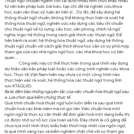
Thuật ngữ chuyên ngành tồn tại dưới nhiều hình thức khác nhau
từ văn bản pháp luật, bài báo, tạp chí, đề tài nghiên cứu khoa
học, luận văn thạc sỹ, luận án tiến sĩ… Do đó, để xây dựng hệ
thống thuật ngữ chuẩn, không thể không thực hiện rà soát hệ
thống hóa thuật ngữ, nghiên cứu xây dựng các tiêu chí chuẩn
cho thuật ngữ về từ vựng, cấu trúc, văn phong, chính tả ngữ
nghĩa, logic hệ thống trong cách giải thích các thuật ngữ. Để
tiến hành rà soát, hệ thống hóa thuật ngữ, xây dựng hệ thống
thuật ngữ chuẩn với cách giải thích khoa học cần có sự phối hợp
tham gia của các nhà ngôn ngữ học, các nhà khoa học có liên
quan…
Công việc này có thể thực hiện trong quá trình xây dựng
dự thảo văn bản pháp luật hoặc các công trình nghiên cứu khoa
học. Thực tế, Việt Nam hiện nay chưa có một công trình nào
thực hiện việc rà soát, hệ thống hóa các thuật ngữ trong lĩnh
vực KT&QLXD.
Ba là: đảm bảo những nguyên tắc của việc chuẩn hóa thuật ngữ sau:
a. Lựa chọn qua kiểm chứng thực tế
Quá trình chuẩn hoá thuật ngữ luôn luôn diễn ra sau quá trình
chuẩn hoá các khái niệm mà nó gọi tên. Việc chuẩn hoá một
ngôn ngữ là thực sự cần thiết để đơn giản hoá một dạng biểu thị
có được nhờ sự nỗ lực của toàn xã hội. Đây chính là cố gắng để
chọn lựa một hình thức biểu hiện thích hợp nhất của ngôn ngữ,
là quá trình sáng tạo và kiểm nghiệm chặt chẽ với sự tham gia