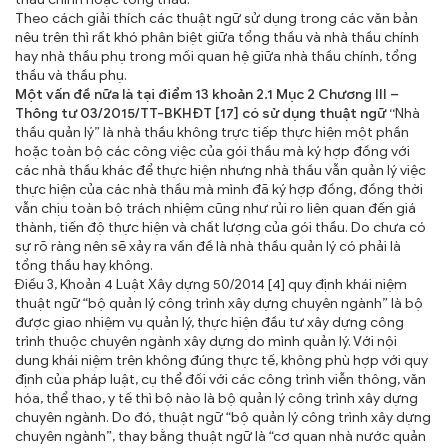
Theo cách giải thích các thuật ngữ sử dụng trong các văn bản
nêu trên thì rất khó phân biệt giữa tổng thầu và nhà thầu chính
hay nhà thầu phụ trong mối quan hệ giữa nhà thầu chính, tổng
thầu và thầu phụ.
Một vấn đề nữa là tại điểm 13 khoản 2.1 Mục 2 Chương III –
Thông tư 03/2015/TT-BKHĐT [17] có sử dụng thuật ngữ “
Nhà
thầu quản lý” là nhà thầu không trực tiếp thực hiện một phần
hoặc toàn bộ các công việc của gói thầu mà ký hợp đồng với
các nhà thầu khác để thực hiện nhưng nhà thầu vẫn quản lý việc
thực hiện của các nhà thầu mà mình đã ký hợp đồng, đồng thời
vẫn chịu toàn bộ trách nhiệm cũng như rủi ro liên quan đến giá
thành, tiến độ thực hiện và chất lượng của gói thầu. Do chưa có
sự rõ ràng nên sẽ xảy ra vấn đề là nhà thầu quản lý có phải là
tổng thầu hay không.
Điều 3, Khoản 4 Luật Xây dựng 50/2014 [4] quy định khái niệm
thuật ngữ “bộ quản lý công trình xây dựng chuyên ngành” là bộ
được giao nhiệm vụ quản lý, thực hiện đầu tư xây dựng công
trình thuộc chuyên ngành xây dựng do mình quản lý. Với nội
dung khái niệm trên không đúng thực tế, không phù hợp với quy
định của pháp luật, cụ thể đối với các công trình viễn thông, văn
hóa, thể thao, y tế thì bộ nào là bộ quản lý công trình xây dựng
chuyên ngành. Do đó, thuật ngữ “bộ quản lý công trình xây dựng
chuyên ngành”, thay bằng thuật ngữ là “cơ quan nhà nước quản