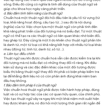
sống. Điều đó cũng có nghĩa là tính dễ dùng của thuật ngữ sẽ
giúp cho khoa học ngày càng phát triển.
d. Bảo đảm tính tiềm năng của thuật ngữ
Chuẩn hoá một thuật ngữ đòi hỏi đầu tiên là yếu tố từ vựng (từ
loại, khả năng hoạt động, cấu tạo từ…) sau đó là nội dung
(nghĩa) của từ. Việc chọn lựa một thuật ngữ còn phải tính đến
khả năng phát triển của đối tượng mà nó biểu đạt. Từ một thuật
ngữ có thể tạo ra các thuật ngữ có liên quan khác nhờ biến đổi,
hay ghép từ. Đây cũng là một lí do khiến cho thuật ngữ phần lớn
là danh từ, một từ loại có khả năng kết hợp với nhiều từ loại khác
nhau (động từ, tính từ, danh từ, số từ…).
e. Liên tục điều chỉnh
Thuật ngữ sau khi được chuẩn hoá vẫn cần được kiểm tra lại khi
đối tượng mà nó biểu đạt có những thay đổi rõ ràng. Khi điều
kiện sử dụng và các đặc điểm khác của một đối tượng được
biểu thị bằng thuật ngữ thay đổi thì phải có biện pháp kiểm tra
lại để khẳng định liệu nó có còn phản ánh đúng khái niệm ban
đầu hay không.
f. Bảo đảm tính pháp lí của thuật ngữ
Việc chuẩn hoá thuật ngữ phải được tiến hành hợp pháp, đúng
luật và có sự hợp tác của các cơ quan hữu quan, của chính phủ.
Việc tạo thuật ngữ xảy ra ngay khi một khái niệm mới xuất hiện
hay được khám phá, nó đòi hỏi một lượng thời gian rất ngắn để