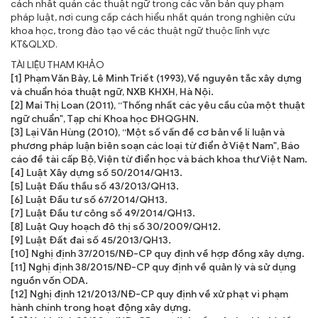
cách nhất quán các thuật ngữ trong các văn bản quy phạm
pháp luật, nơi cung cấp cách hiểu nhất quán trong nghiên cứu
khoa học, trong đào tạo về các thuật ngữ thuộc lĩnh vực
KT&QLXD.
TÀI LIỆU THAM KHẢO
[1] Phạm Văn Bảy, Lê Minh Triết (1993), Về nguyên tắc xây dựng
và chuẩn hóa thuật ngữ, NXB KHXH, Hà Nội.
[2] Mai Thị Loan (2011), “Thống nhất các yêu cầu của một thuật
ngữ chuẩn”, Tạp chí Khoa học ĐHQGHN.
[3] Lại Văn Hùng (2010), “Một số vấn đề cơ bản về lí luận và
phương pháp luận biên soạn các loại từ điển ở Việt Nam”, Báo
cáo đề tài cấp Bộ, Viện từ điển học và bách khoa thư Việt Nam.
[4] Luật Xây dựng số 50/2014/QH13.
[5] Luật Đấu thầu số 43/2013/QH13.
[6] Luật Đầu tư số 67/2014/QH13.
[7] Luật Đầu tư công số 49/2014/QH13.
[8] Luật Quy hoạch đô thị số 30/2009/QH12.
[9] Luật Đất đai số 45/2013/QH13.
[10] Nghị định 37/2015/NĐ-CP quy định về hợp đồng xây dựng.
[11] Nghị định 38/2015/NĐ-CP quy định về quản lý và sử dụng
nguồn vốn ODA.
[12] Nghị định 121/2013/NĐ-CP quy định về xử phạt vi phạm
hành chính trong hoạt động xây dựng.