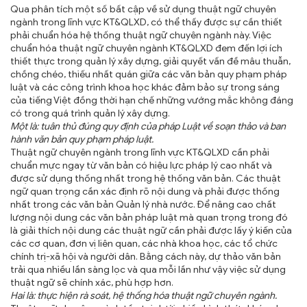
Qua phân tích một số bất cập về sử dụng thuật ngữ chuyên
ngành trong lĩnh vực KT&QLXD, có thể thấy được sự cần thiết
phải chuẩn hóa hệ thống thuật ngữ chuyên ngành này. Việc
chuẩn hóa thuật ngữ chuyên ngành KT&QLXD đem đến lợi ích
thiết thực trong quản lý xây dựng, giải quyết vấn đề mâu thuẫn,
chồng chéo, thiếu nhất quán giữa các văn bản quy phạm pháp
luật và các công trình khoa học khác đảm bảo sự trong sáng
của tiếng Việt đồng thời hạn chế những vướng mắc không đáng
có trong quá trình quản lý xây dựng.
Một là: tuân thủ đúng quy định của pháp Luật về soạn thảo và ban
hành văn bản quy phạm pháp luật.
Thuật ngữ chuyên ngành trong lĩnh vực KT&QLXD cần phải
chuẩn mực ngay từ văn bản có hiệu lực pháp lý cao nhất và
được sử dụng thống nhất trong hệ thống văn bản. Các thuật
ngữ quan trọng cần xác định rõ nội dung và phải được thống
nhất trong các văn bản Quản lý nhà nước. Để nâng cao chất
lượng nội dung các văn bản pháp luật mà quan trọng trong đó
là giải thích nội dung các thuật ngữ cần phải được lấy ý kiến của
các cơ quan, đơn vị liên quan, các nhà khoa học, các tổ chức
chính trị-xã hội và người dân. Bằng cách này, dự thảo văn bản
trải qua nhiều lần sàng lọc và qua mỗi lần như vậy việc sử dụng
thuật ngữ sẽ chính xác, phù hợp hơn.
Hai là: thực hiện rà soát, hệ thống hóa thuật ngữ chuyên ngành.