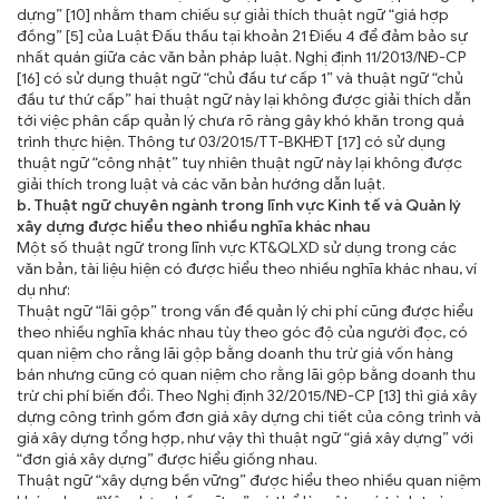
dựng” [10] nhằm tham chiếu sự giải thích thuật ngữ “giá hợp
đồng” [5] của Luật Đấu thầu tại khoản 21 Điều 4 để đảm bảo sự
nhất quán giữa các văn bản pháp luật. Nghị định 11/2013/NĐ-CP
[16] có sử dụng thuật ngữ “chủ đầu tư cấp 1” và thuật ngữ “chủ
đầu tư thứ cấp” hai thuật ngữ này lại không được giải thích dẫn
tới việc phân cấp quản lý chưa rõ ràng gây khó khăn trong quá
trình thực hiện. Thông tư 03/2015/TT-BKHĐT [17] có sử dụng
thuật ngữ “công nhật” tuy nhiên thuật ngữ này lại không được
giải thích trong luật và các văn bản hướng dẫn luật.
b. Thuật ngữ chuyên ngành trong lĩnh vực Kinh tế và Quản lý
xây dựng được hiểu theo nhiều nghĩa khác nhau
Một số thuật ngữ trong lĩnh vực KT&QLXD sử dụng trong các
văn bản, tài liệu hiện có được hiểu theo nhiều nghĩa khác nhau, ví
dụ như:
Thuật ngữ “lãi gộp” trong vấn đề quản lý chi phí cũng được hiểu
theo nhiều nghĩa khác nhau tùy theo góc độ của người đọc, có
quan niệm cho rằng lãi gộp bằng doanh thu trừ giá vốn hàng
bán nhưng cũng có quan niệm cho rằng lãi gộp bằng doanh thu
trừ chi phí biến đổi. Theo Nghị định 32/2015/NĐ-CP [13] thì giá xây
dựng công trình gồm đơn giá xây dựng chi tiết của công trình và
giá xây dựng tổng hợp, như vậy thì thuật ngữ “giá xây dựng” với
“đơn giá xây dựng” được hiểu giống nhau.
Thuật ngữ “xây dựng bền vững” được hiểu theo nhiều quan niệm