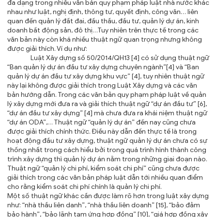
đa dạng trong nhiều văn bản quy phạm pháp luật nhà nước khác
nhau như luật, nghị định, thông tư, quyết định, công văn… liên
quan đến quản lý đất đai, đấu thầu, đầu tư, quản lý dự án, kinh
doanh bất động sản, đô thị…Tuy nhiên trên thực tế trong các
văn bản này còn khá nhiều thuật ngữ quan trọng nhưng không
được giải thích. Ví dụ như:
Luật Xây dựng số 50/2014/QH13 [4] có sử dụng thuật ngữ
“Ban quản lý dự án đầu tư xây dựng chuyên ngành”[4] và “Ban
quản lý dự án đầu tư xây dựng khu vực” [4], tuy nhiên thuật ngữ
này lại không được giải thích trong Luật Xây dựng và các văn
bản hướng dẫn. Trong các văn bản quy phạm pháp luật về quản
lý xây dựng mới đưa ra và giải thích thuật ngữ “dự án đầu tư” [6],
“dự án đầu tư xây dựng” [4] mà chưa đưa ra khái niệm thuật ngữ
“dự án ODA”,… Thuật ngữ “quản lý dự án” đến nay cũng chưa
được giải thích chính thức. Điều này dẫn đến thực tế là trong
hoạt động đầu tư xây dựng, thuật ngữ quản lý dự án chưa có sự
thống nhất trong cách hiểu bởi trong quá trình hình thành công
trình xây dựng thì quản lý dự án nằm trong những giai đoạn nào.
Thuật ngữ “quản lý chi phí, kiểm soát chi phí” cũng chưa được
giải thích trong các văn bản pháp luật dẫn tới nhiều quan điểm
cho rằng kiểm soát chi phí chính là quản lý chi phí.
Một số thuật ngữ khác cần được làm rõ hơn trong luật xây dựng
như: “nhà thầu liên danh”, “nhà thầu liên doanh” [15], “bảo đảm
bảo hành”, “bảo lãnh tạm ứng hợp đồng” [10], “giá hợp đồng xây