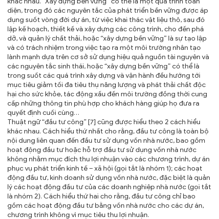
khác nhau. “Xây dựng bền vững” có thể là một quá trình toàn
diện, trong đó các nguyên tắc của phát triển bền vững được áp
dụng suốt vòng đời dự án, từ việc khai thác vật liệu thô, sau đó
lập kế hoạch, thiết kế và xây dựng các công trình, cho đến phá
dỡ, và quản lý chất thải, hoặc “xây dựng bền vững” là sự tạo lập
và có trách nhiệm trong việc tạo ra một môi trường nhân tạo
lành mạnh dựa trên cơ sở sử dụng hiệu quả nguồn tài nguyên và
các nguyên tắc sinh thái, hoặc “xây dựng bền vững” có thể là
trong suốt các quá trình xây dựng và vận hành đều hướng tới
mục tiêu giảm tối đa tiêu thụ năng lượng và phát thải chất độc
hại cho sức khỏe, tác động xấu đến môi trường đồng thời cung
cấp những thông tin phù hợp cho khách hàng giúp họ đưa ra
quyết định cuối cùng…
Thuật ngữ “đầu tư công” [7] cũng được hiểu theo 2 cách hiểu
khác nhau. Cách hiểu thứ nhất cho rằng, đầu tư công là toàn bộ
nội dung liên quan đến đầu tư sử dụng vốn nhà nước, bao gồm
hoạt động đầu tư hoặc hỗ trợ đầu tư sử dụng vốn nhà nước
không nhằm mục đích thu lợi nhuận vào các chương trình, dự án
phục vụ phát triển kinh tế – xã hội (gọi tắt là nhóm 1); các hoạt
động đầu tư, kinh doanh sử dụng vốn nhà nước, đặc biệt là quản
lý các hoạt động đầu tư của các doanh nghiệp nhà nước (gọi tắt
là nhóm 2). Cách hiểu thứ hai cho rằng, đầu tư công chỉ bao
gồm các hoạt động đầu tư bằng vốn nhà nước cho các dự án,
chương trình không vì mục tiêu thu lợi nhuận.