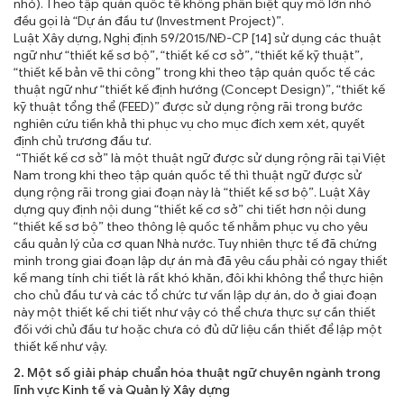
nhỏ). Theo tập quán quốc tế không phân biệt quy mô lớn nhỏ
đều gọi là “Dự án đầu tư (Investment Project)”.
Luật Xây dựng, Nghị định 59/2015/NĐ-CP [14] sử dụng các thuật
ngữ như “thiết kế sơ bộ”, “thiết kế cơ sở”, “thiết kế kỹ thuật”,
“thiết kế bản vẽ thi công” trong khi theo tập quán quốc tế các
thuật ngữ như “thiết kế định hướng (Concept Design)”, “thiết kế
kỹ thuật tổng thể (FEED)” được sử dụng rộng rãi trong bước
nghiên cứu tiền khả thi phục vụ cho mục đích xem xét, quyết
định chủ trương đầu tư.
“Thiết kế cơ sở” là một thuật ngữ được sử dụng rộng rãi tại Việt
Nam trong khi theo tập quán quốc tế thì thuật ngữ được sử
dụng rộng rãi trong giai đoạn này là “thiết kế sơ bộ”. Luật Xây
dựng quy định nội dung “thiết kế cơ sở” chi tiết hơn nội dung
“thiết kế sơ bộ” theo thông lệ quốc tế nhằm phục vụ cho yêu
cầu quản lý của cơ quan Nhà nước. Tuy nhiên thực tế đã chứng
minh trong giai đoạn lập dự án mà đã yêu cầu phải có ngay thiết
kế mang tính chi tiết là rất khó khăn, đôi khi không thể thực hiện
cho chủ đầu tư và các tổ chức tư vấn lập dự án, do ở giai đoạn
này một thiết kế chi tiết như vậy có thể chưa thực sự cần thiết
đối với chủ đầu tư hoặc chưa có đủ dữ liệu cần thiết để lập một
thiết kế như vậy.
2. Một số giải pháp chuẩn hóa thuật ngữ chuyên ngành trong
lĩnh vực Kinh tế và Quản lý Xây dựng