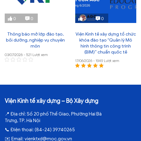
0
0
0
0
Thông báo mở lớp đào tạo,
Viện Kinh tế xây dựng tổ chức
bồi dưỡng, nghiệp vụ chuyên
khóa đào tạo “Quản lý Mô
môn
hình thông tin công trình
(BIM)” chuẩn quốc tế
03/07/2026 - 521 Lượt xem
17/06/2026 - 1949 Lượt xem
Viện Kinh tế xây dựng – Bộ Xây dựng
📍
Địa chỉ:
Số 20 phố Thể Giao, Phường Hai Bà
Trưng, TP. Hà Nội
📞
Điện thoại:
(84-24) 39740265
✉️
Email:
vienktxd@moc.gov.vn