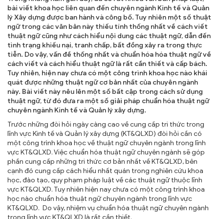
bài viết khoa học liên quan đến chuyên ngành Kinh tế và Quản
lý Xây dựng được ban hành và công bố. Tuy nhiên một số thuật
TRA CỨU VĂN BẢN
ngữ trong các văn bản này thiếu tính thống nhất về cách viết
thuật ngữ cũng như cách hiểu nội dung các thuật ngữ, dẫn đến
TRAO ĐỔI
tình trạng khiếu nại, tranh chấp, bất đồng xảy ra trong thực
tiễn. Do vậy, vấn đề thống nhất và chuẩn hóa hóa thuật ngữ về
cách viết và cách hiểu thuật ngữ là rất cần thiết và cấp bách.
Tuy nhiên, hiện nay chưa có một công trình khoa học nào khái
quát được những thuật ngữ cơ bản nhất của chuyên ngành
này. Bài viết này nêu lên một số bất cập trong cách sử dụng
thuật ngữ, từ đó đưa ra một số giải pháp chuẩn hóa thuật ngữ
chuyên ngành Kinh tế và Quản lý xây dựng.
Trước những đòi hỏi ngày càng cao về cung cấp tri thức trong
lĩnh vực Kinh tế và Quản lý xây dựng (KT&QLXD) đòi hỏi cần có
một công trình khoa học về thuật ngữ chuyên ngành trong lĩnh
vực KT&QLXD. Việc chuẩn hóa thuật ngữ chuyên ngành sẽ góp
phần cung cấp những tri thức cơ bản nhất về KT&QLXD, bên
cạnh đó cung cấp cách hiểu nhất quán trong nghiên cứu khoa
học, đào tạo, quy phạm pháp luật về các thuật ngữ thuộc lĩnh
vực KT&QLXD. Tuy nhiên hiện nay chưa có một công trình khoa
học nào chuẩn hóa thuật ngữ chuyên ngành trong lĩnh vực
KT&QLXD. Do vậy, nhiệm vụ chuẩn hóa thuật ngữ chuyên ngành
trong lĩnh vực KT&QLXD là rất cần thiết.