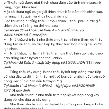
c. Thuật ngữ được giải thích chưa đảm bảo tính chính xác, rõ
ràng, logic, khoa học
Một số thuật ngữ được giải thích chưa bảo đảm tính chính xác,
rõ ràng, nhất quán và khoa học, ví dụ như:
Các thuật ngữ: “tổng thầu”, “thầu chính”, “thầu phụ” được giải
thích chưa rõ ràng, cụ thể như sau:
Tại khoản 35 và khoản 36 Điều 4 – Luật Đấu thầu số
43/2013/QH13
[5]
quy định:
–
Nhà thầu chính:
là nhà thầu chịu trách nhiệm tham dự thầu,
đứng tên dự thầu và trực tiếp ký, thực hiện hợp đồng nếu được
lựa chọn.
–
Nhà thầu phụ:
là nhà thầu tham gia thực hiện gói thầu theo
hợp đồng được ký với nhà thầu chính.
Tại
khoản 35 Điều 3 – Luật Xây dựng số 50/2014/QH13
[4]
quy
định
:
– Tổng thầu xây dựng: là nhà thầu ký kết hợp đồng trực tiếp
với chủ đầu tư để nhận thầu, một số loại công việc hoặc toàn bộ
công việc của dự án đầu tư xây dựng.
Tại khoản 11 và khoản 12 Điều 2 – Nghị định số 37/2015/NĐ-
CP
[10]
quy định
:
– Nhà thầu chính: là nhà thầu trực tiếp ký kết hợp đồng xây
dựng với chủ đầu tư xây dựng.
– Nhà thầu phụ: là nhà thầu ký kết hợp đồng xây dựng với nhà
thầu chính hoặc tổng thầu.