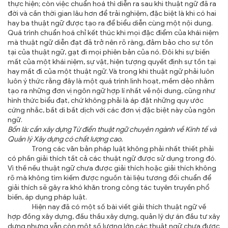
thực hiện; còn việc chuẩn hoá thì diễn ra sau khi thuật ngữ đã ra
đời và cần thời gian lâu hơn để trải nghiệm, đặc biệt là khi có hai
hay ba thuật ngữ được tạo ra để biểu diễn cùng một nội dung.
Quá trình chuẩn hoá chỉ kết thúc khi mọi đặc điểm của khái niệm
mà thuật ngữ diễn đạt đã trở nên rõ ràng, đảm bảo cho sự tồn
tại của thuật ngữ, gạt đi mọi phiên bản của nó. Đôi khi sự biến
mất của một khái niệm, sự vật, hiện tượng quyết định sự tồn tại
hay mất đi của một thuật ngữ. Và trong khi thuật ngữ phải luôn
luôn ý thức rằng đây là một quá trình linh hoạt, mềm dẻo nhằm
tạo ra những đơn vị ngôn ngữ hợp lí nhất về nội dung, cũng như
hình thức biểu đạt, chứ không phải là áp đặt những quy ước
cứng nhắc, bất di bất dịch với các đơn vị đặc biệt này của ngôn
ngữ.
Bốn là: cần xây dựng Từ điển thuật ngữ chuyên ngành về Kinh tế và
Quản lý Xây dựng có chất lượng cao.
Trong các văn bản pháp luật không phải nhất thiết phải
có phần giải thích tất cả các thuật ngữ được sử dụng trong đó.
Vì thế nếu thuật ngữ chưa được giải thích hoặc giải thích không
rõ mà không tìm kiếm được nguồn tài liệu tương đối chuẩn để
giải thích sẽ gây ra khó khăn trong công tác tuyên truyền phổ
biến, áp dụng pháp luật.
Hiện nay đã có một số bài viết giải thích thuật ngữ về
hợp đồng xây dựng, đấu thầu xây dựng, quản lý dự án đầu tư xây
dựng nhưng vẫn còn một số lượng lớn các thuật ngữ chưa được