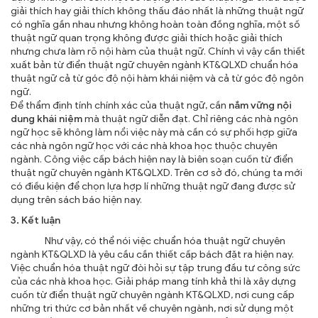
giải thích hay giải thích không thấu đáo nhất là những thuật ngữ
có nghĩa gần nhau nhưng không hoàn toàn đồng nghĩa, một số
thuật ngữ quan trọng không được giải thích hoặc giải thích
nhưng chưa làm rõ nội hàm của thuật ngữ. Chính vì vậy cần thiết
xuất bản từ điển thuật ngữ chuyên ngành KT&QLXD chuẩn hóa
thuật ngữ cả từ góc độ nội hàm khái niệm và cả từ góc độ ngôn
ngữ.
Để thẩm định tính chính xác của thuật ngữ, cần
nắm vững nội
dung khái niệm
mà thuật ngữ diễn đạt. Chỉ riêng các nhà ngôn
ngữ học sẽ không làm nổi việc này mà cần có sự phối hợp giữa
các nhà ngôn ngữ học với các nhà khoa học thuộc chuyên
ngành. Công việc cấp bách hiện nay là biên soạn cuốn từ điển
thuật ngữ chuyên ngành KT&QLXD. Trên cơ sở đó, chúng ta mới
có điều kiện để chọn lựa hợp lí những thuật ngữ đang được sử
dụng trên sách báo hiện nay.
3. Kết luận
Như vậy, có thể nói việc chuẩn hóa thuật ngữ chuyên
ngành KT&QLXD là yêu cầu cần thiết cấp bách đặt ra hiện nay.
Việc chuẩn hóa thuật ngữ đòi hỏi sự tập trung đầu tư công sức
của các nhà khoa học. Giải pháp mang tính khả thi là xây dựng
cuốn từ điển thuật ngữ chuyên ngành KT&QLXD, nơi cung cấp
những tri thức cơ bản nhất về chuyên ngành, nơi sử dụng một