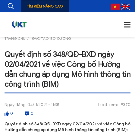
TÌM KIẾM NÂNG CAO
TRANG CHỦ
ĐÀO TẠO, BỔI DƯỠNG
TRANG CHỦ
Quyết định số 348/QĐ-BXD ngày
GIỚI THIỆU
02/04/2021 về việc Công bố Hướng
TIN TỨC
dẫn chung áp dụng Mô hình thông tin
công trình (BIM)
NGHIÊN CỨU
ẤN PHẨM
Ngày đăng:
04/11/2021 - 11:35
Lượt xem:
9370
ĐÀO TẠO, BỒI DƯỠNG
0
0
TƯ VẤN
Quyết định số 348/QĐ-BXD ngày 02/04/2021 về việc Công bố
Hướng dẫn chung áp dụng Mô hình thông tin công trình (BIM):
THÔNG TIN CÔNG BỐ