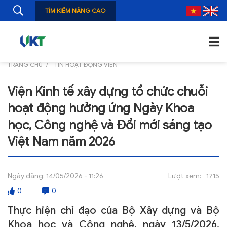
TÌM KIẾM NÂNG CAO
TRANG CHỦ
TIN HOẠT ĐỘNG VIỆN
TRANG CHỦ
Viện Kinh tế xây dựng tổ chức chuỗi
GIỚI THIỆU
hoạt động hưởng ứng Ngày Khoa
TIN TỨC
học, Công nghệ và Đổi mới sáng tạo
Việt Nam năm 2026
NGHIÊN CỨU
ẤN PHẨM
Ngày đăng:
14/05/2026 - 11:26
Lượt xem:
1715
ĐÀO TẠO, BỒI DƯỠNG
0
0
TƯ VẤN
Thực hiện chỉ đạo của Bộ Xây dựng và Bộ
Khoa học và Công nghệ, ngày 13/5/2026,
THÔNG TIN CÔNG BỐ