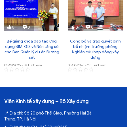
0
0
0
0
Bế giảng khóa đào tạo ứng
Công bố và trao quyết định
dụng BIM, GIS và Nền tảng số
bổ nhiệm Trưởng phòng
cho Ban Quản lý dự án Đường
Nghiên cứu hợp đồng xây
sắt
dựng
05/08/2026 - 82 Lượt xem
05/08/2026 - 115 Lượt xem
Viện Kinh tế xây dựng – Bộ Xây dựng
📍
Địa chỉ:
Số 20 phố Thể Giao, Phường Hai Bà
Trưng, TP. Hà Nội