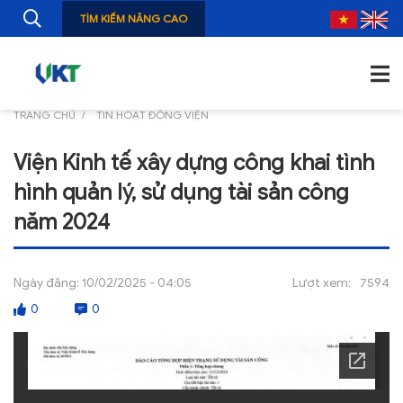
TÌM KIẾM NÂNG CAO
TRANG CHỦ
TIN HOẠT ĐỘNG VIỆN
TRANG CHỦ
Viện Kinh tế xây dựng công khai tình
GIỚI THIỆU
hình quản lý, sử dụng tài sản công
TIN TỨC
năm 2024
NGHIÊN CỨU
Ngày đăng:
10/02/2025 - 04:05
Lượt xem:
7594
ẤN PHẨM
0
0
ĐÀO TẠO, BỒI DƯỠNG
TƯ VẤN
THÔNG TIN CÔNG BỐ