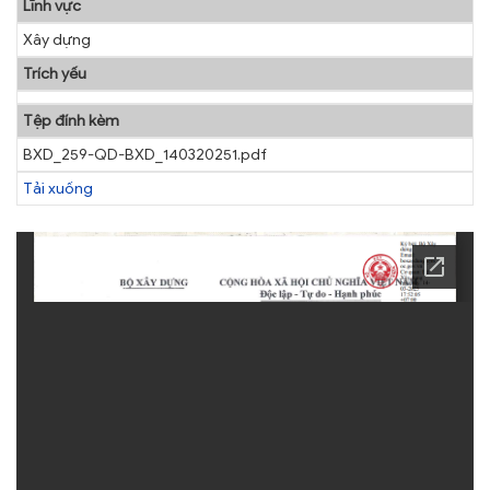
Lĩnh vực
Xây dựng
Trích yếu
Tệp đính kèm
BXD_259-QD-BXD_140320251.pdf
Tải xuống