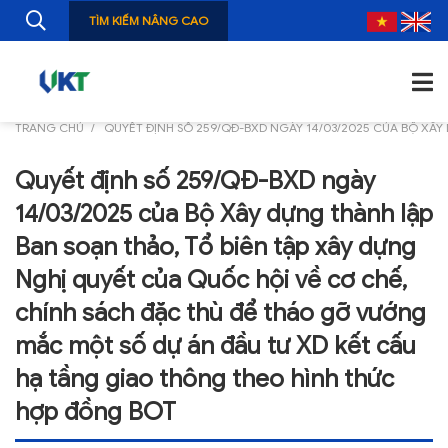
TÌM KIẾM NÂNG CAO
TRANG CHỦ
QUYẾT ĐỊNH SỐ 259/QĐ-BXD NGÀY 14/03/2025 CỦA BỘ XÂ
TRANG CHỦ
Quyết định số 259/QĐ-BXD ngày
GIỚI THIỆU
14/03/2025 của Bộ Xây dựng thành lập
TIN TỨC
Ban soạn thảo, Tổ biên tập xây dựng
Nghị quyết của Quốc hội về cơ chế,
NGHIÊN CỨU
chính sách đặc thù để tháo gỡ vướng
ẤN PHẨM
mắc một số dự án đầu tư XD kết cấu
ĐÀO TẠO, BỒI DƯỠNG
hạ tầng giao thông theo hình thức
TƯ VẤN
hợp đồng BOT
THÔNG TIN CÔNG BỐ