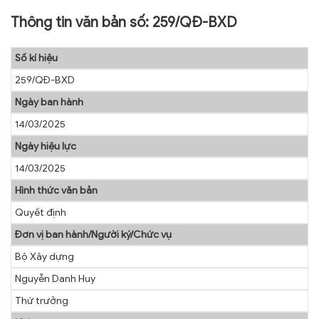
Thông tin văn bản số: 259/QĐ-BXD
TRA CỨU VĂN BẢN
TRAO ĐỔI
Số kí hiệu
259/QĐ-BXD
Ngày ban hành
14/03/2025
Ngày hiệu lực
14/03/2025
Hình thức văn bản
Quyết định
Đơn vị ban hành/Người ký/Chức vụ
Bộ Xây dựng
Nguyễn Danh Huy
Thứ trưởng