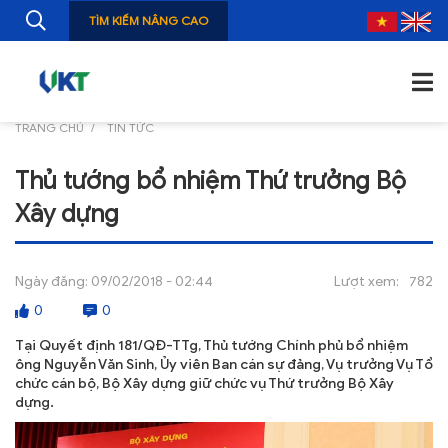
TÌM KIẾM NÂNG CAO
TRANG CHỦ
TIN TỨC
TRANG CHỦ
Thủ tướng bổ nhiệm Thứ trưởng Bộ
GIỚI THIỆU
Xây dựng
TIN TỨC
NGHIÊN CỨU
Ngày đăng:
09/02/2018 - 02:44
Lượt xem:
782
0
0
ẤN PHẨM
Tại Quyết định 181/QĐ-TTg, Thủ tướng Chính phủ bổ nhiệm
ĐÀO TẠO, BỒI DƯỠNG
ông Nguyễn Văn Sinh, Ủy viên Ban cán sự đảng, Vụ trưởng Vụ Tổ
chức cán bộ, Bộ Xây dựng giữ chức vụ Thứ trưởng Bộ Xây
dựng.
TƯ VẤN
THÔNG TIN CÔNG BỐ