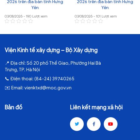
2026 trên địa bàn tỉnh Hưng
2026 trên địa bàn tỉnh Hưng
Yên
Yên
03/08/2026 - 190 Lượt xem
03/08/2026 - 101 Lượt xem
Viện Kinh tế xây dựng – Bộ Xây dựng
📍
Địa chỉ:
Số 20 phố Thể Giao, Phường Hai Bà
Trưng, TP. Hà Nội
📞
Điện thoại:
(84-24) 39740265
✉️
Email:
vienktxd@moc.gov.vn
Bản đồ
Liên kết mạng xã hội