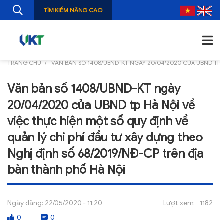
TÌM KIẾM NÂNG CAO
TRANG CHỦ
VĂN BẢN SỐ 1408/UBND-KT NGÀY 20/04/2020 CỦA UBND TP 
TRANG CHỦ
Văn bản số 1408/UBND-KT ngày
GIỚI THIỆU
20/04/2020 của UBND tp Hà Nội về
TIN TỨC
việc thực hiện một số quy định về
quản lý chi phí đầu tư xây dựng theo
NGHIÊN CỨU
Nghị định số 68/2019/NĐ-CP trên địa
ẤN PHẨM
bàn thành phố Hà Nội
ĐÀO TẠO, BỒI DƯỠNG
TƯ VẤN
Ngày đăng:
22/05/2020 - 11:20
Lượt xem:
1182
0
0
THÔNG TIN CÔNG BỐ