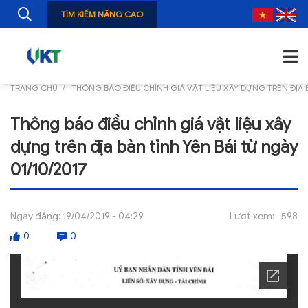
TÌM KIẾM NÂNG CAO
TRANG CHỦ
THÔNG BÁO ĐIỀU CHỈNH GIÁ VẬT LIỆU XÂY DỰNG TRÊN ĐỊA B
TRANG CHỦ
Thông báo điều chỉnh giá vật liệu xây
GIỚI THIỆU
dựng trên địa bàn tỉnh Yên Bái từ ngày
TIN TỨC
01/10/2017
NGHIÊN CỨU
Ngày đăng:
19/04/2019 - 04:29
Lượt xem:
598
ẤN PHẨM
0
0
ĐÀO TẠO, BỒI DƯỠNG
TƯ VẤN
THÔNG TIN CÔNG BỐ