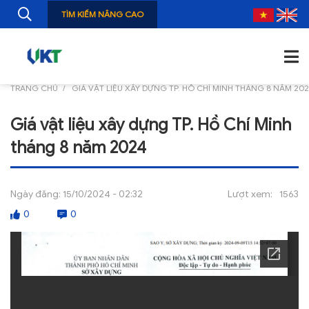
TÌM KIẾM NÂNG CAO
TRANG CHỦ
GIÁ VẬT LIỆU XÂY DỰNG TP. HỒ CHÍ MINH THÁNG 8 NĂM 20
TRANG CHỦ
Giá vật liệu xây dựng TP. Hồ Chí Minh
GIỚI THIỆU
tháng 8 năm 2024
TIN TỨC
NGHIÊN CỨU
Ngày đăng:
15/10/2024 - 02:32
Lượt xem:
1563
0
0
ẤN PHẨM
ĐÀO TẠO, BỒI DƯỠNG
TƯ VẤN
THÔNG TIN CÔNG BỐ