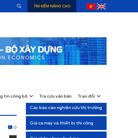
TÌM KIẾM NÂNG CAO
g tin công bố
Tra cứu văn bản
Trao đổi
+
Các báo cáo nghiên cứu thị trường
+
Giá ca máy và thiết bị thi công
+
0