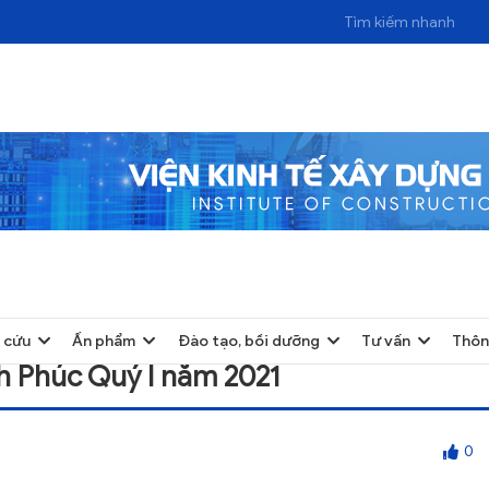
QUÝ I NĂM 2021
 cứu
Ấn phẩm
Đào tạo, bồi dưỡng
Tư vấn
Thôn
nh Phúc Quý I năm 2021
0