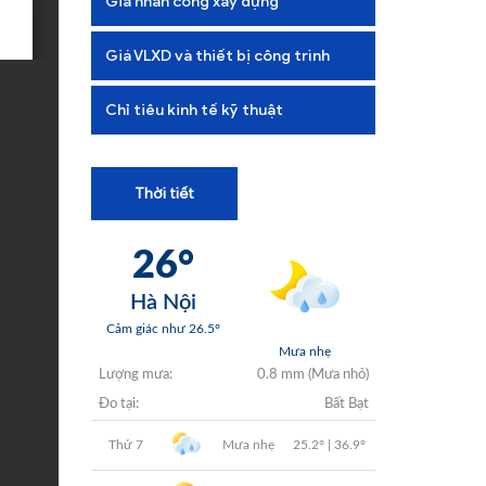
Giá nhân công xây dựng
+
+
Giá VLXD và thiết bị công trình
+
Chỉ tiêu kinh tế kỹ thuật
+
Thời tiết
+