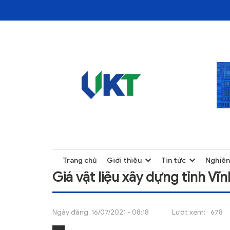
TRANG CHỦ
GIÁ VẬT LIỆU XÂY DỰNG TỈNH VĨNH PHÚC 
TRANG CHỦ
Trang chủ
Giới thiệu
Tin tức
Nghiên
GIỚI THIỆU
Giá vật liệu xây dựng tỉnh Vĩ
TIN TỨC
NGHIÊN CỨU
Ngày đăng:
16/07/2021 - 08:18
Lượt xem:
678