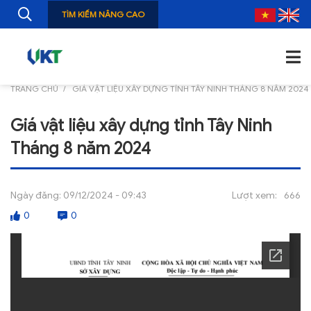
TÌM KIẾM NÂNG CAO
TRANG CHỦ
GIÁ VẬT LIỆU XÂY DỰNG TỈNH TÂY NINH THÁNG 8 NĂM 2024
TRANG CHỦ
Giá vật liệu xây dựng tỉnh Tây Ninh
GIỚI THIỆU
Tháng 8 năm 2024
TIN TỨC
NGHIÊN CỨU
Ngày đăng:
09/12/2024 - 09:43
Lượt xem:
666
0
0
ẤN PHẨM
ĐÀO TẠO, BỒI DƯỠNG
TƯ VẤN
THÔNG TIN CÔNG BỐ