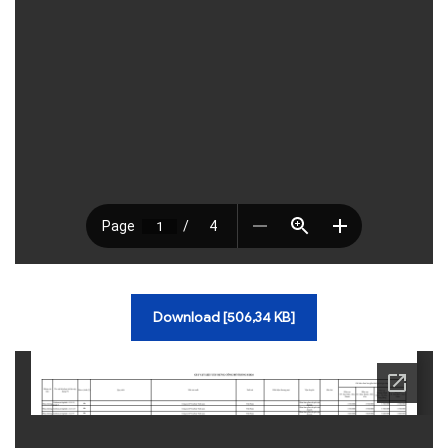
TRA CỨU VĂN BẢN
TRAO ĐỔI
Download [506,34 KB]