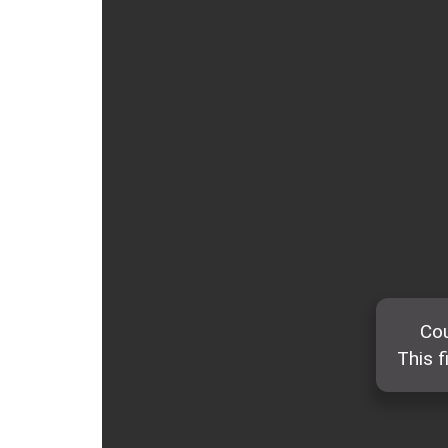
ẤN PHẨM
ĐÀO TẠO, BỒI DƯỠNG
TƯ VẤN
THÔNG TIN CÔNG BỐ
TRA CỨU VĂN BẢN
TRAO ĐỔI