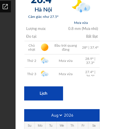
+
+
+
+
+
Lịch
2026
Su
Mo
Tu
We
Th
Fr
Sa