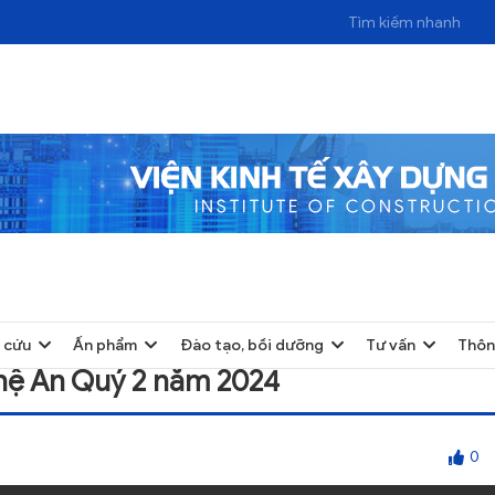
UÝ 2 NĂM 2024
 cứu
Ấn phẩm
Đào tạo, bồi dưỡng
Tư vấn
Thôn
ghệ An Quý 2 năm 2024
0