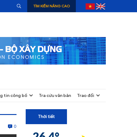
TÌM KIẾM NÂNG CAO
g tin công bố
Tra cứu văn bản
Trao đổi
+
+
Thời tiết
+
0