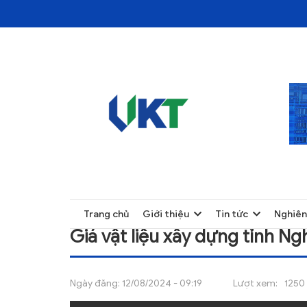
TRANG CHỦ
GIÁ VẬT LIỆU XÂY DỰNG TỈNH NGHỆ AN Q
TRANG CHỦ
Trang chủ
Giới thiệu
Tin tức
Nghiên
GIỚI THIỆU
Giá vật liệu xây dựng tỉnh N
TIN TỨC
NGHIÊN CỨU
Ngày đăng:
12/08/2024 - 09:19
Lượt xem:
1250