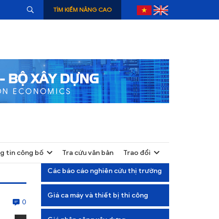
TÌM KIẾM NÂNG CAO
g tin công bố
Tra cứu văn bản
Trao đổi
+
Các báo cáo nghiên cứu thị trường
+
Giá ca máy và thiết bị thi công
+
0