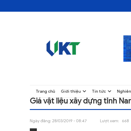
TRANG CHỦ
GIÁ VẬT LIỆU XÂY DỰNG TỈNH NAM ĐỊNH 
TRANG CHỦ
Trang chủ
Giới thiệu
Tin tức
Nghiên
GIỚI THIỆU
Giá vật liệu xây dựng tỉnh N
TIN TỨC
NGHIÊN CỨU
Ngày đăng:
28/03/2019 - 08:47
Lượt xem:
668