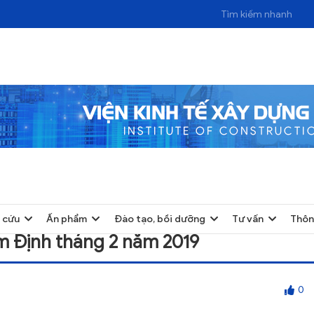
THÁNG 2 NĂM 2019
 cứu
Ấn phẩm
Đào tạo, bồi dưỡng
Tư vấn
Thôn
am Định tháng 2 năm 2019
0