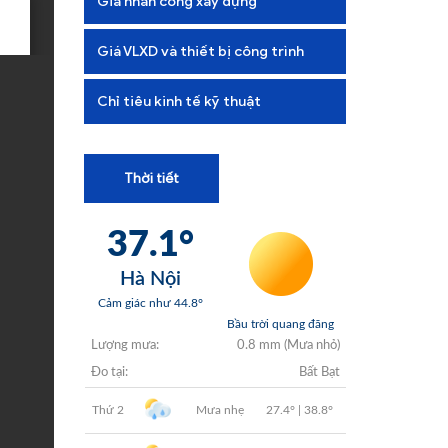
Giá nhân công xây dựng
+
+
Giá VLXD và thiết bị công trình
+
Chỉ tiêu kinh tế kỹ thuật
+
Thời tiết
+