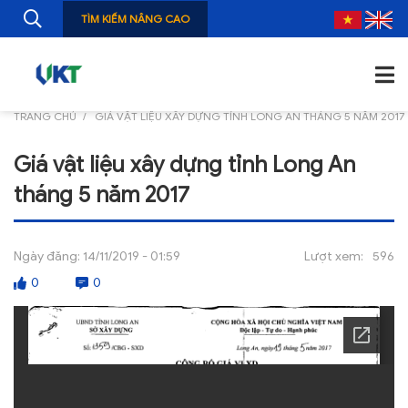
TÌM KIẾM NÂNG CAO
TRANG CHỦ
GIÁ VẬT LIỆU XÂY DỰNG TỈNH LONG AN THÁNG 5 NĂM 2017
TRANG CHỦ
Giá vật liệu xây dựng tỉnh Long An
GIỚI THIỆU
tháng 5 năm 2017
TIN TỨC
NGHIÊN CỨU
Ngày đăng:
14/11/2019 - 01:59
Lượt xem:
596
0
0
ẤN PHẨM
ĐÀO TẠO, BỒI DƯỠNG
TƯ VẤN
THÔNG TIN CÔNG BỐ