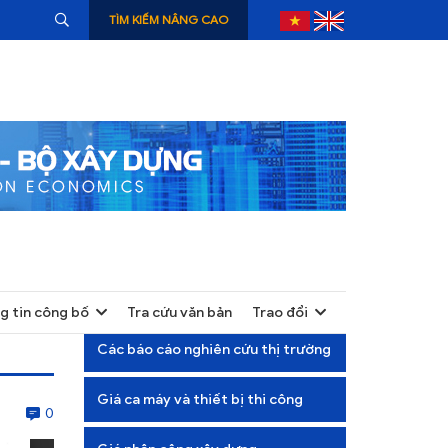
TÌM KIẾM NÂNG CAO
g tin công bố
Tra cứu văn bản
Trao đổi
+
Các báo cáo nghiên cứu thị trường
+
Giá ca máy và thiết bị thi công
+
0