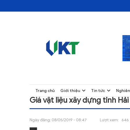
TRANG CHỦ
GIÁ VẬT LIỆU XÂY DỰNG TỈNH HẢI DƯƠNG
TRANG CHỦ
Trang chủ
Giới thiệu
Tin tức
Nghiên
GIỚI THIỆU
Giá vật liệu xây dựng tỉnh H
TIN TỨC
NGHIÊN CỨU
Ngày đăng:
08/05/2019 - 08:47
Lượt xem:
646