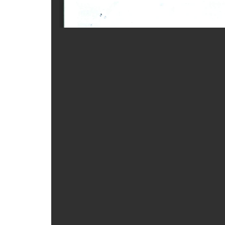
ẤN PHẨM
ĐÀO TẠO, BỒI DƯỠNG
TƯ VẤN
THÔNG TIN CÔNG BỐ
TRA CỨU VĂN BẢN
TRAO ĐỔI