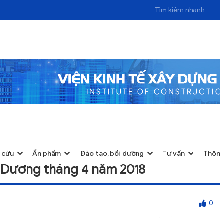
 THÁNG 4 NĂM 2018
 cứu
Ấn phẩm
Đào tạo, bồi dưỡng
Tư vấn
Thôn
ải Dương tháng 4 năm 2018
0