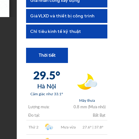
Giá nhân công xây dựng
+
+
Giá VLXD và thiết bị công trình
+
Chỉ tiêu kinh tế kỹ thuật
+
Thời tiết
+