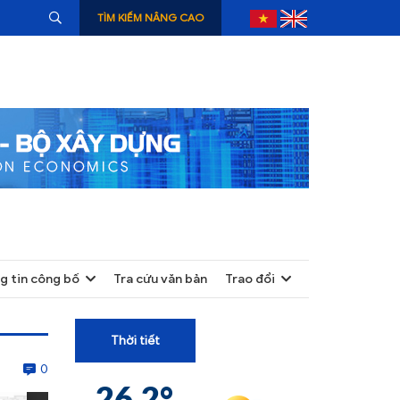
TÌM KIẾM NÂNG CAO
g tin công bố
Tra cứu văn bản
Trao đổi
+
+
Thời tiết
+
0