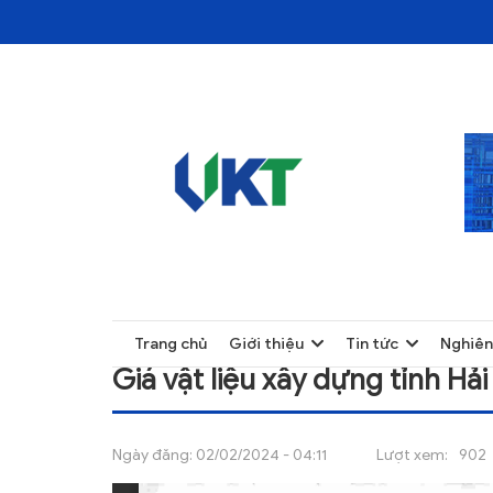
TRANG CHỦ
GIÁ VẬT LIỆU XÂY DỰNG TỈNH HẢI DƯƠNG
TRANG CHỦ
Trang chủ
Giới thiệu
Tin tức
Nghiên
GIỚI THIỆU
Giá vật liệu xây dựng tỉnh H
TIN TỨC
NGHIÊN CỨU
Ngày đăng:
02/02/2024 - 04:11
Lượt xem:
902