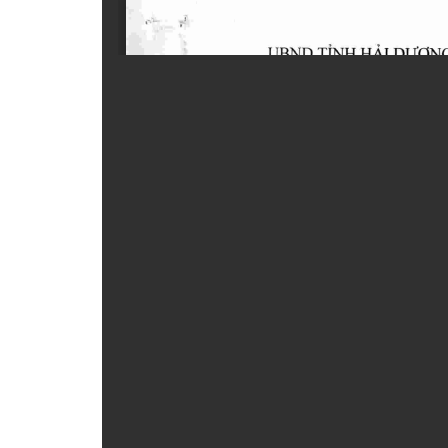
ẤN PHẨM
ĐÀO TẠO, BỒI DƯỠNG
TƯ VẤN
THÔNG TIN CÔNG BỐ
TRA CỨU VĂN BẢN
TRAO ĐỔI