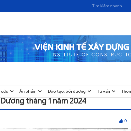
 THÁNG 1 NĂM 2024
 cứu
Ấn phẩm
Đào tạo, bồi dưỡng
Tư vấn
Thôn
ải Dương tháng 1 năm 2024
0