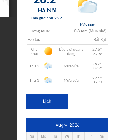
+
+
+
+
+
Lịch
2026
Su
Mo
Tu
We
Th
Fr
Sa