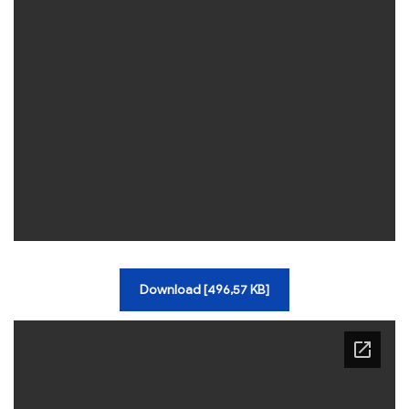
TRA CỨU VĂN BẢN
TRAO ĐỔI
Download [496,57 KB]