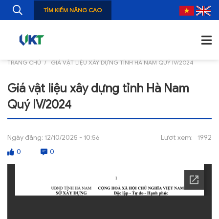
TÌM KIẾM NÂNG CAO
TRANG CHỦ
GIÁ VẬT LIỆU XÂY DỰNG TỈNH HÀ NAM QUÝ IV/2024
TRANG CHỦ
Giá vật liệu xây dựng tỉnh Hà Nam
GIỚI THIỆU
Quý IV/2024
TIN TỨC
NGHIÊN CỨU
Ngày đăng:
12/10/2025 - 10:56
Lượt xem:
1992
0
0
ẤN PHẨM
ĐÀO TẠO, BỒI DƯỠNG
TƯ VẤN
THÔNG TIN CÔNG BỐ