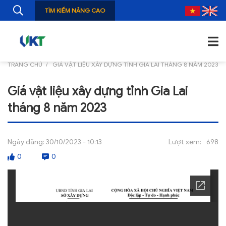
TÌM KIẾM NÂNG CAO
TRANG CHỦ
GIÁ VẬT LIỆU XÂY DỰNG TỈNH GIA LAI THÁNG 8 NĂM 2023
TRANG CHỦ
Giá vật liệu xây dựng tỉnh Gia Lai
GIỚI THIỆU
tháng 8 năm 2023
TIN TỨC
NGHIÊN CỨU
Ngày đăng:
30/10/2023 - 10:13
Lượt xem:
698
0
0
ẤN PHẨM
ĐÀO TẠO, BỒI DƯỠNG
TƯ VẤN
THÔNG TIN CÔNG BỐ