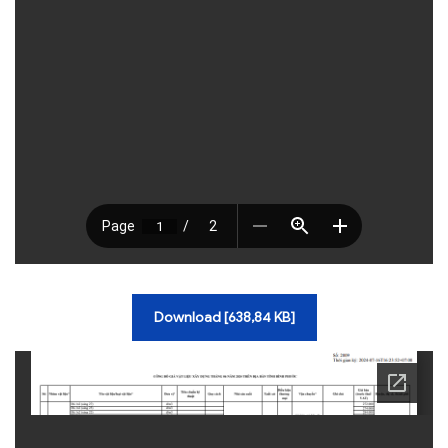
TRA CỨU VĂN BẢN
TRAO ĐỔI
Download [638,84 KB]