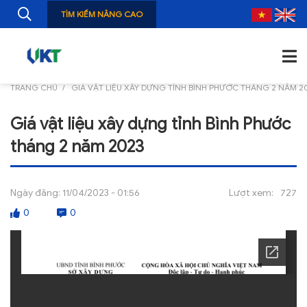
TÌM KIẾM NÂNG CAO
TRANG CHỦ
GIÁ VẬT LIỆU XÂY DỰNG TỈNH BÌNH PHƯỚC THÁNG 2 NĂM 2
TRANG CHỦ
Giá vật liệu xây dựng tỉnh Bình Phước
GIỚI THIỆU
tháng 2 năm 2023
TIN TỨC
NGHIÊN CỨU
Ngày đăng:
11/04/2023 - 01:56
Lượt xem:
727
0
0
ẤN PHẨM
ĐÀO TẠO, BỒI DƯỠNG
TƯ VẤN
THÔNG TIN CÔNG BỐ