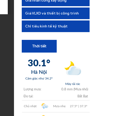
Giá nhân công xây dựng
+
+
Giá VLXD và thiết bị công trình
+
Chỉ tiêu kinh tế kỹ thuật
+
Thời tiết
+