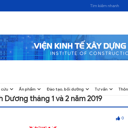
G THÁNG 1 VÀ 2 NĂM 2019
 cứu
Ấn phẩm
Đào tạo, bồi dưỡng
Tư vấn
Thôn
nh Dương tháng 1 và 2 năm 2019
0