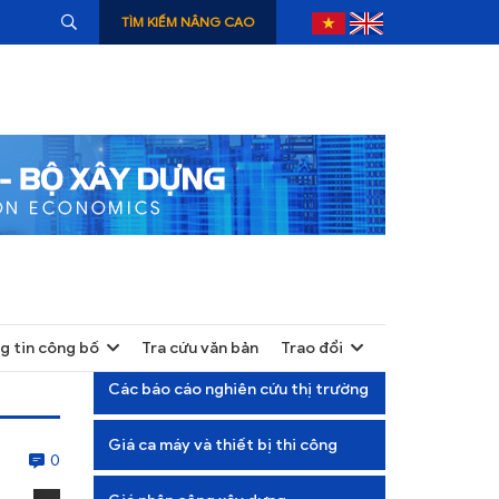
TÌM KIẾM NÂNG CAO
g tin công bố
Tra cứu văn bản
Trao đổi
+
Các báo cáo nghiên cứu thị trường
+
Giá ca máy và thiết bị thi công
+
0