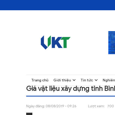
TRANG CHỦ
GIÁ VẬT LIỆU XÂY DỰNG TỈNH BÌNH DƯƠN
TRANG CHỦ
Trang chủ
Giới thiệu
Tin tức
Nghiên
GIỚI THIỆU
Giá vật liệu xây dựng tỉnh Bì
TIN TỨC
NGHIÊN CỨU
Ngày đăng:
08/08/2019 - 09:26
Lượt xem:
700