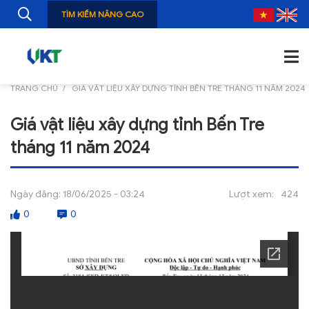
TÌM KIẾM NÂNG CAO
TRANG CHỦ
GIÁ VẬT LIỆU XÂY DỰNG TỈNH BẾN TRE THÁNG 11 NĂM 2024
TRANG CHỦ
Giá vật liệu xây dựng tỉnh Bến Tre
GIỚI THIỆU
tháng 11 năm 2024
TIN TỨC
NGHIÊN CỨU
Ngày đăng:
18/06/2025 - 03:24
Lượt xem:
424
0
0
ẤN PHẨM
ĐÀO TẠO, BỒI DƯỠNG
TƯ VẤN
THÔNG TIN CÔNG BỐ