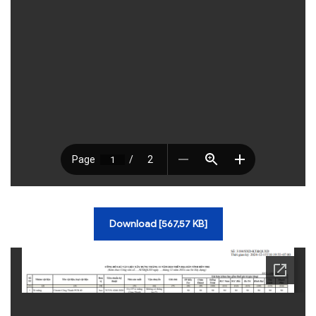
TRA CỨU VĂN BẢN
TRAO ĐỔI
Download [567,57 KB]