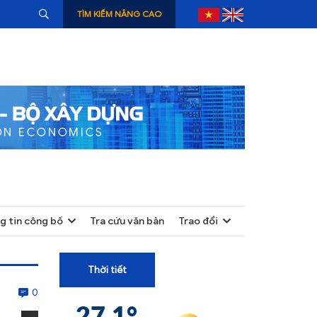
TÌM KIẾM NÂNG CAO
g tin công bố
Tra cứu văn bản
Trao đổi
+
+
Thời tiết
+
0