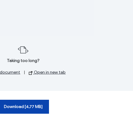
Taking too long?
 document
|
Open in new tab
Download [4,77 MB]