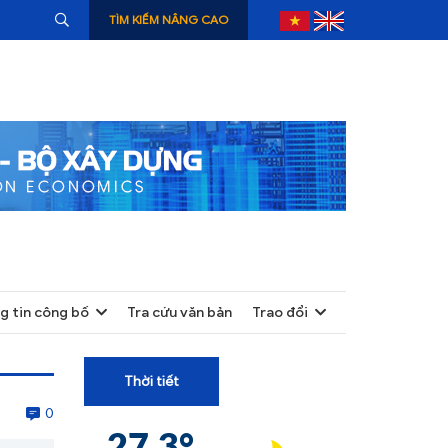
TÌM KIẾM NÂNG CAO
g tin công bố
Tra cứu văn bản
Trao đổi
+
+
Thời tiết
+
0