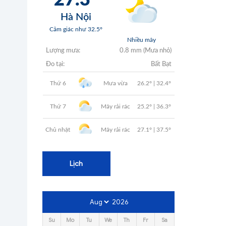
+
+
+
+
+
Lịch
2026
Su
Mo
Tu
We
Th
Fr
Sa