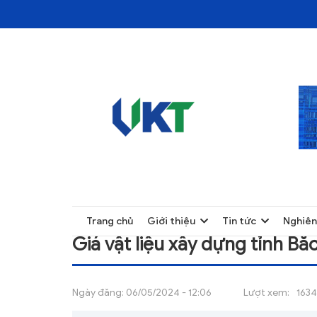
TRANG CHỦ
GIÁ VẬT LIỆU XÂY DỰNG TỈNH BẮC KẠN T
TRANG CHỦ
Trang chủ
Giới thiệu
Tin tức
Nghiên
GIỚI THIỆU
Giá vật liệu xây dựng tỉnh B
TIN TỨC
NGHIÊN CỨU
Ngày đăng:
06/05/2024 - 12:06
Lượt xem:
1634