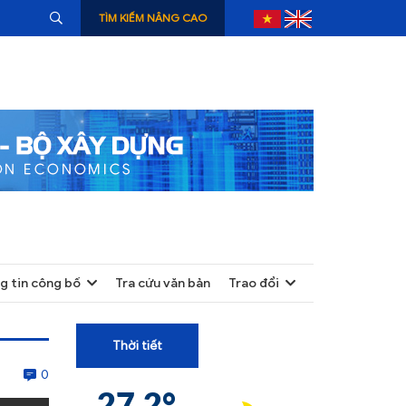
TÌM KIẾM NÂNG CAO
g tin công bố
Tra cứu văn bản
Trao đổi
+
+
Thời tiết
+
0