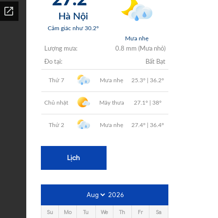
+
+
+
+
+
Lịch
2026
Su
Mo
Tu
We
Th
Fr
Sa