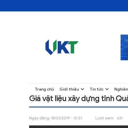
TRANG CHỦ
GIÁ VẬT LIỆU XÂY DỰNG TỈNH QUẢNG TRỊ
TRANG CHỦ
Trang chủ
Giới thiệu
Tin tức
Nghiên
GIỚI THIỆU
Giá vật liệu xây dựng tỉnh Qu
TIN TỨC
NGHIÊN CỨU
Ngày đăng:
18/03/2019 - 10:37
Lượt xem:
631