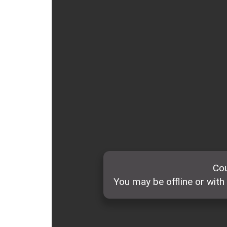
ẤN PHẨM
ĐÀO TẠO, BỒI DƯỠNG
TƯ VẤN
THÔNG TIN CÔNG BỐ
TRA CỨU VĂN BẢN
TRAO ĐỔI