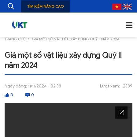
TÌM KIẾM NÂNG CAO
TRANG CHỦ
GIÁ MỘT SỐ VẬT LIỆU XÂY DỰNG QUÝ II NĂM 2024
TRANG CHỦ
Giá một số vật liệu xây dựng Quý II
GIỚI THIỆU
năm 2024
TIN TỨC
NGHIÊN CỨU
Ngày đăng:
11/11/2024 - 02:38
Lượt xem:
2389
0
0
ẤN PHẨM
ĐÀO TẠO, BỒI DƯỠNG
TƯ VẤN
THÔNG TIN CÔNG BỐ