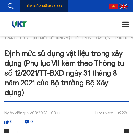
TÌM KIẾM NÂNG CAO
TRANG CHỦ
ĐỊNH MỨC SỬ DỤNG VẬT LIỆU TRONG XÂY DỰNG (PHỤ LỤC V
TRANG CHỦ
Định mức sử dụng vật liệu trong xây
GIỚI THIỆU
dựng (Phụ lục VII kèm theo Thông tư
TIN TỨC
số 12/2021/TT-BXD ngày 31 tháng 8
năm 2021 của Bộ trưởng Bộ Xây
NGHIÊN CỨU
dựng)
ẤN PHẨM
ĐÀO TẠO, BỒI DƯỠNG
Ngày đăng:
15/03/2023 - 03:17
Lượt xem:
19225
TƯ VẤN
0
0
THÔNG TIN CÔNG BỐ