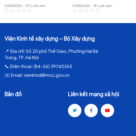
03/08/2026 - 137 Lượt xem
03/08/2026 - 76 Lượt xem
Viện Kinh tế xây dựng – Bộ Xây dựng
📍
Địa chỉ:
Số 20 phố Thể Giao, Phường Hai Bà
Trưng, TP. Hà Nội
📞
Điện thoại:
(84-24) 39740265
✉️
Email:
vienktxd@moc.gov.vn
Bản đồ
Liên kết mạng xã hội