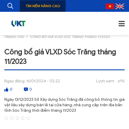
TÌM KIẾM NÂNG CAO
TRANG CHỦ
CÔNG BỐ GIÁ VLXD SÓC TRĂNG THÁNG 11/2023
TRANG CHỦ
Công bố giá VLXD Sóc Trăng tháng
GIỚI THIỆU
11/2023
TIN TỨC
NGHIÊN CỨU
Ngày đăng:
15/01/2024 - 02:22
Lượt xem:
695
0
0
ẤN PHẨM
Ngày 13/12/2023 Sở Xây dựng Sóc Trăng đã công bố thông tin giá
ĐÀO TẠO, BỒI DƯỠNG
vật liệu xây dựng bán lẻ tại cửa hàng, nhà cung cấp trên địa bản
tỉnh Sóc Trăng thời điểm tháng 11/2023
TƯ VẤN
THÔNG TIN CÔNG BỐ