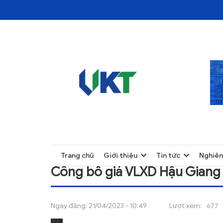
TRANG CHỦ
CÔNG BỐ GIÁ VLXD HẬU GIANG THÁNG 0
TRANG CHỦ
Trang chủ
Giới thiệu
Tin tức
Nghiên
GIỚI THIỆU
Công bố giá VLXD Hậu Giang 
TIN TỨC
NGHIÊN CỨU
Ngày đăng:
21/04/2023 - 10:49
Lượt xem:
677