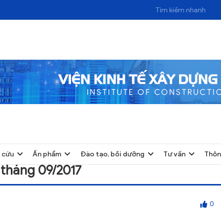
9/2017
 cứu
Ấn phẩm
Đào tạo, bồi dưỡng
Tư vấn
Thôn
tháng 09/2017
0