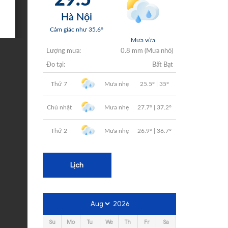
+
+
+
+
+
Lịch
2026
Su
Mo
Tu
We
Th
Fr
Sa