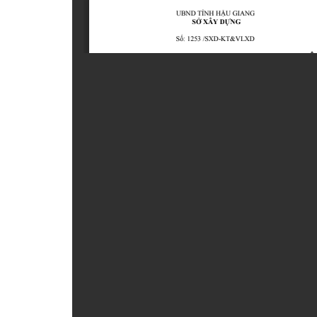
ẤN PHẨM
ĐÀO TẠO, BỒI DƯỠNG
TƯ VẤN
THÔNG TIN CÔNG BỐ
TRA CỨU VĂN BẢN
TRAO ĐỔI