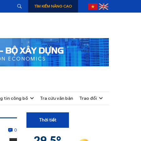
TÌM KIẾM NÂNG CAO
g tin công bố
Tra cứu văn bản
Trao đổi
+
+
Thời tiết
+
0