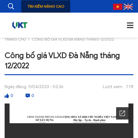
TÌM KIẾM NÂNG CAO
TRANG CHỦ
CÔNG BỐ GIÁ VLXD ĐÀ NẴNG THÁNG 12/2022
TRANG CHỦ
Công bố giá VLXD Đà Nẵng tháng
GIỚI THIỆU
12/2022
TIN TỨC
NGHIÊN CỨU
Ngày đăng:
11/04/2023 - 02:36
Lượt xem:
778
0
0
ẤN PHẨM
ĐÀO TẠO, BỒI DƯỠNG
TƯ VẤN
THÔNG TIN CÔNG BỐ