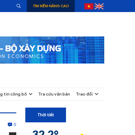
TÌM KIẾM NÂNG CAO
g tin công bố
Tra cứu văn bản
Trao đổi
+
+
Thời tiết
+
0