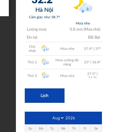
+
+
+
+
+
Lịch
2026
Su
Mo
Tu
We
Th
Fr
Sa