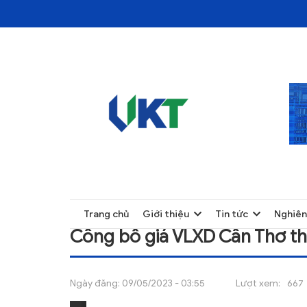
TRANG CHỦ
CÔNG BỐ GIÁ VLXD CÂN THƠ THÁNG 08/
TRANG CHỦ
Trang chủ
Giới thiệu
Tin tức
Nghiên
GIỚI THIỆU
Công bố giá VLXD Cân Thơ th
TIN TỨC
NGHIÊN CỨU
Ngày đăng:
09/05/2023 - 03:55
Lượt xem:
667