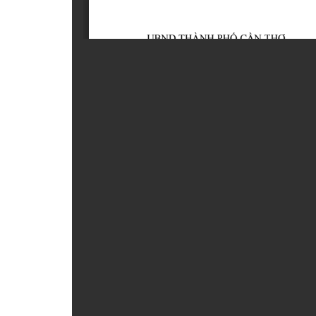
ẤN PHẨM
ĐÀO TẠO, BỒI DƯỠNG
TƯ VẤN
THÔNG TIN CÔNG BỐ
TRA CỨU VĂN BẢN
TRAO ĐỔI