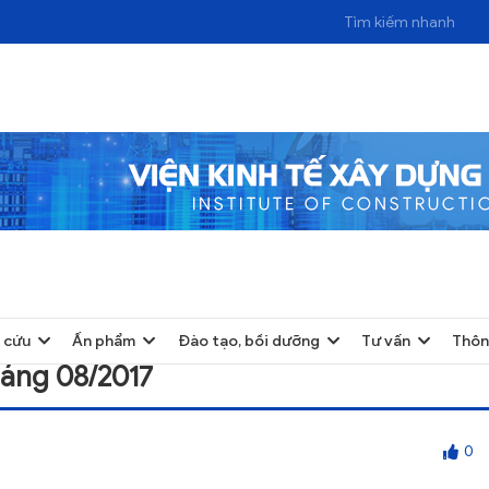
2017
 cứu
Ấn phẩm
Đào tạo, bồi dưỡng
Tư vấn
Thôn
áng 08/2017
0