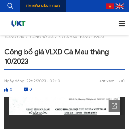
TÌM KIẾM NÂNG CAO
TRANG CHỦ
CÔNG BỐ GIÁ VLXD CÀ MAU THÁNG 10/2023
TRANG CHỦ
Công bố giá VLXD Cà Mau tháng
GIỚI THIỆU
10/2023
TIN TỨC
NGHIÊN CỨU
Ngày đăng:
22/12/2023 - 02:50
Lượt xem:
710
0
0
ẤN PHẨM
ĐÀO TẠO, BỒI DƯỠNG
TƯ VẤN
THÔNG TIN CÔNG BỐ