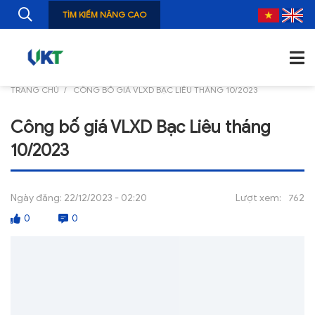
TÌM KIẾM NÂNG CAO
TRANG CHỦ
CÔNG BỐ GIÁ VLXD BẠC LIÊU THÁNG 10/2023
TRANG CHỦ
Công bố giá VLXD Bạc Liêu tháng
GIỚI THIỆU
10/2023
TIN TỨC
NGHIÊN CỨU
Ngày đăng:
22/12/2023 - 02:20
Lượt xem:
762
0
0
ẤN PHẨM
ĐÀO TẠO, BỒI DƯỠNG
TƯ VẤN
THÔNG TIN CÔNG BỐ