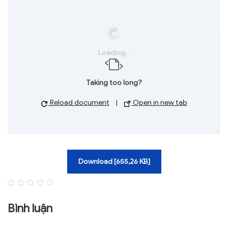
TRA CỨU VĂN BẢN
TRAO ĐỔI
Loading...
Taking too long?
Reload document
|
Open in new tab
Download [655,26 KB]
Bình luận