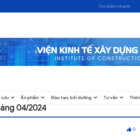
2024
 cứu
Ấn phẩm
Đào tạo, bồi dưỡng
Tư vấn
Thôn
háng 04/2024
0