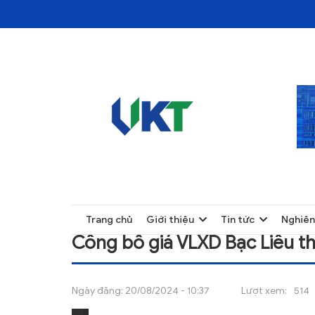
TRANG CHỦ
CÔNG BỐ GIÁ VLXD BẠC LIÊU THÁNG 04/
TRANG CHỦ
Trang chủ
Giới thiệu
Tin tức
Nghiên
GIỚI THIỆU
Công bố giá VLXD Bạc Liêu t
TIN TỨC
NGHIÊN CỨU
Ngày đăng:
20/08/2024 - 10:37
Lượt xem:
514