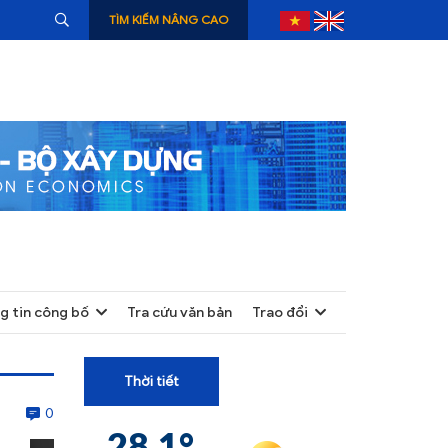
TÌM KIẾM NÂNG CAO
g tin công bố
Tra cứu văn bản
Trao đổi
+
+
Thời tiết
+
0