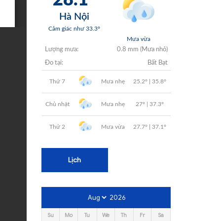
+
+
+
+
+
Lịch
2026
Su
Mo
Tu
We
Th
Fr
Sa