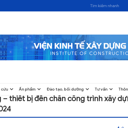
T BỊ ĐẾN CHÂN CÔNG TRÌNH XÂY DỰNG TỈNH NAM ĐỊNH THÁNG 6 NĂM 2024
 cứu
Ấn phẩm
Đào tạo, bồi dưỡng
Tư vấn
Thôn
 – thiết bị đến chân công trình xây d
024