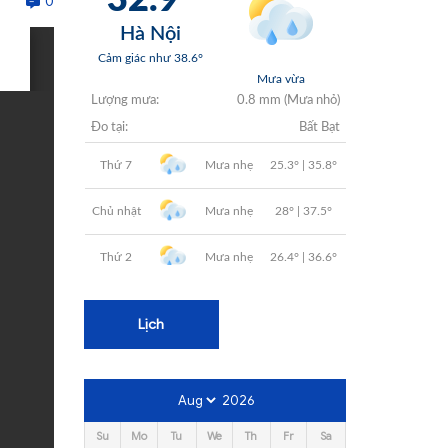
0
+
+
+
+
+
Lịch
2026
Su
Mo
Tu
We
Th
Fr
Sa