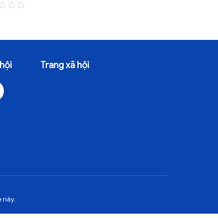
30/07/2026 - 71 Lượt xem
20/07/2026 -
hội
Trang xã hội
 này.