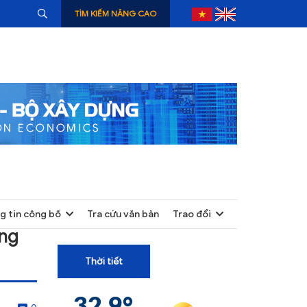
TÌM KIẾM NÂNG CAO
g tin công bố
Tra cứu văn bản
Trao đổi
+
ựng
+
Thời tiết
+