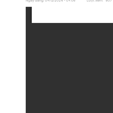
Ngày đăng:
09/12/2024 - 09:06
Lượt xem:
807
ẤN PHẨM
ĐÀO TẠO, BỒI DƯỠNG
TƯ VẤN
THÔNG TIN CÔNG BỐ
TRA CỨU VĂN BẢN
TRAO ĐỔI