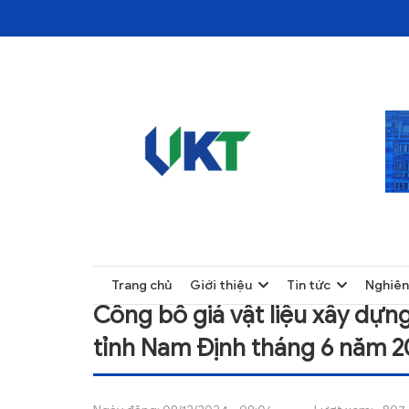
TRANG CHỦ
CÔNG BỐ GIÁ VẬT LIỆU XÂY DỰNG – THIẾ
TRANG CHỦ
Trang chủ
Giới thiệu
Tin tức
Nghiên
GIỚI THIỆU
Công bố giá vật liệu xây dựng
TIN TỨC
tỉnh Nam Định tháng 6 năm 2
NGHIÊN CỨU