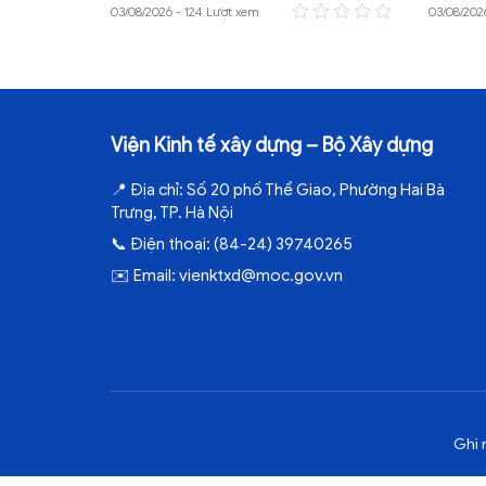
03/08/2026 - 124 Lượt xem
03/08/202
Viện Kinh tế xây dựng – Bộ Xây dựng
📍
Địa chỉ:
Số 20 phố Thể Giao, Phường Hai Bà
Trưng, TP. Hà Nội
📞
Điện thoại:
(84-24) 39740265
✉️
Email:
vienktxd@moc.gov.vn
Ghi 